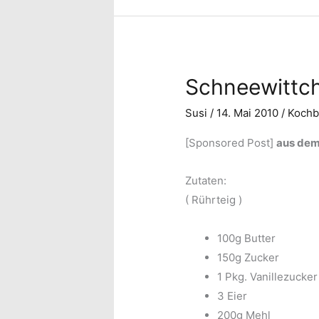
Schneewittc
Susi
/
14. Mai 2010
/
Kochb
[Sponsored Post]
aus dem
Zutaten:
( Rührteig )
100g Butter
150g Zucker
1 Pkg. Vanillezucker
3 Eier
200g Mehl