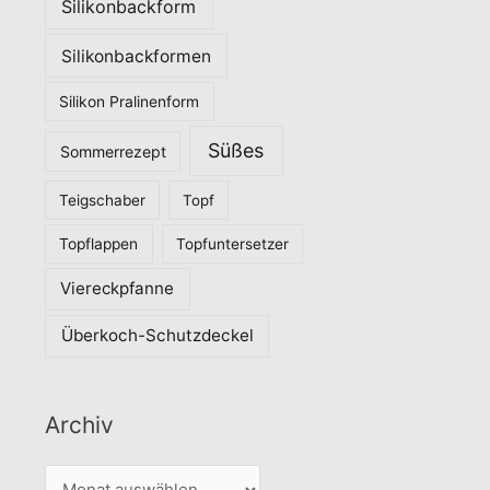
Silikonbackform
Silikonbackformen
Silikon Pralinenform
Süßes
Sommerrezept
Teigschaber
Topf
Topflappen
Topfuntersetzer
Viereckpfanne
Überkoch-Schutzdeckel
Archiv
A