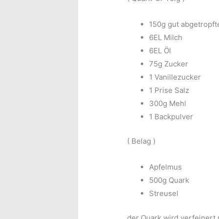
150g gut abgetropft
6EL Milch
6EL Öl
75g Zucker
1 Vanillezucker
1 Prise Salz
300g Mehl
1 Backpulver
( Belag )
Apfelmus
500g Quark
Streusel
der Quark wird verfeinert 