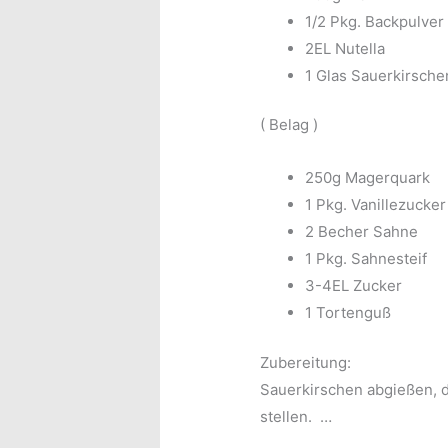
1/2 Pkg. Backpulver
2EL Nutella
1 Glas Sauerkirsche
( Belag )
250g Magerquark
1 Pkg. Vanillezucker
2 Becher Sahne
1 Pkg. Sahnesteif
3-4EL Zucker
1 Tortenguß
Zubereitung:
Sauerkirschen abgießen, d
stellen. …