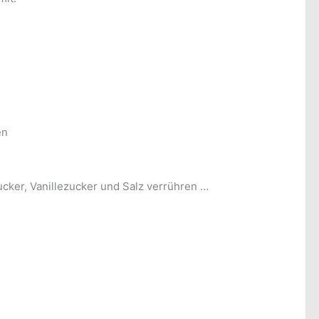
m
en
ucker, Vanillezucker und Salz verrühren …