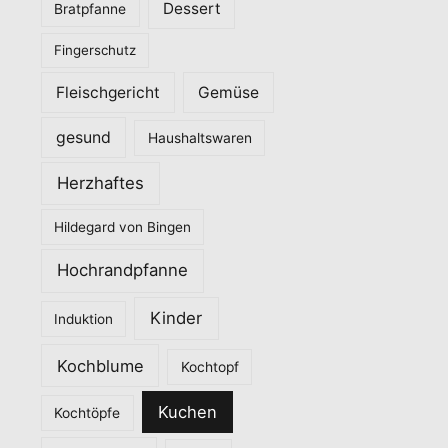
Dessert
Bratpfanne
i
Fingerschutz
e
n
Fleischgericht
Gemüse
gesund
Haushaltswaren
Herzhaftes
Hildegard von Bingen
Hochrandpfanne
Kinder
Induktion
Kochblume
Kochtopf
Kuchen
Kochtöpfe