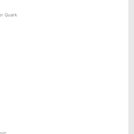
er Quark
mit: