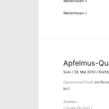
Sektkuchen
Weiterlesen »
Sektkuchen
Weiterlesen »
Apfelmus-Qu
Susi
/
26. Mai 2010
/
Kochb
[Sponsored Post]
ein Rez
Nr.1
Zutaten:
( Quark-Öl-Teig )