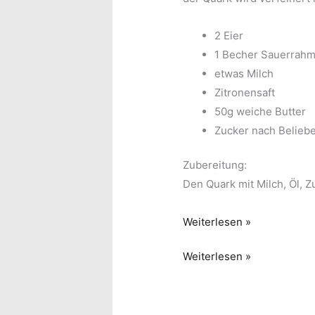
2 Eier
1 Becher Sauerrah
etwas Milch
Zitronensaft
50g weiche Butter
Zucker nach Belieb
Zubereitung:
Den Quark mit Milch, Öl, Z
Apfelmus-
Weiterlesen »
Quark-
Apfelmus-
Weiterlesen »
Kuchen
Quark-
Kuchen