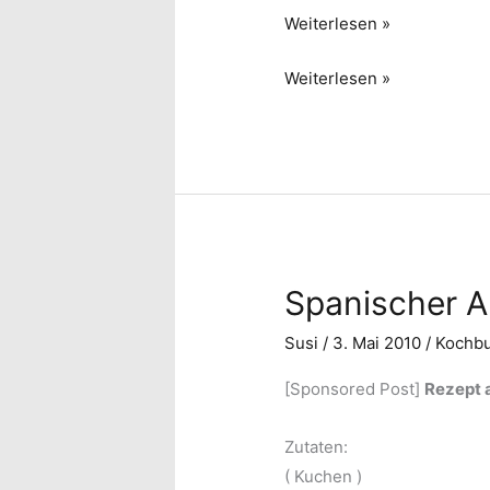
Schneewittchentorte
Weiterlesen »
Schneewittchentorte
Weiterlesen »
Spanischer A
Susi
/
3. Mai 2010
/
Kochbu
[Sponsored Post]
Rezept 
Zutaten:
( Kuchen )