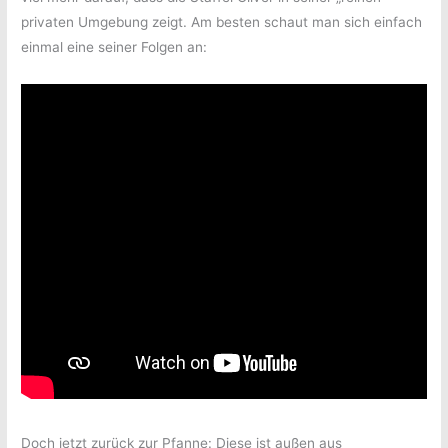
privaten Umgebung zeigt. Am besten schaut man sich einfach
einmal eine seiner Folgen an:
Doch jetzt zurück zur Pfanne: Diese ist außen aus