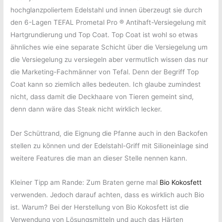
hochglanzpoliertem Edelstahl und innen überzeugt sie durch
den 6-Lagen TEFAL Prometal Pro ® Antihaft-Versiegelung mit
Hartgrundierung und Top Coat. Top Coat ist wohl so etwas
ähnliches wie eine separate Schicht über die Versiegelung um
die Versiegelung zu versiegeln aber vermutlich wissen das nur
die Marketing-Fachmänner von Tefal. Denn der Begriff Top
Coat kann so ziemlich alles bedeuten. Ich glaube zumindest
nicht, dass damit die Deckhaare von Tieren gemeint sind,
denn dann wäre das Steak nicht wirklich lecker.
Der Schüttrand, die Eignung die Pfanne auch in den Backofen
stellen zu können und der Edelstahl-Griff mit Silioneinlage sind
weitere Features die man an dieser Stelle nennen kann.
Kleiner Tipp am Rande: Zum Braten gerne mal
Bio Kokosfett
verwenden. Jedoch darauf achten, dass es wirklich auch Bio
ist. Warum? Bei der Herstellung von Bio Kokosfett ist die
Verwendung von Lösungsmitteln und auch das Härten