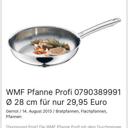
Pfannenkauf
WMF Pfanne Profi 0790389991
Ø 28 cm für nur 29,95 Euro
Gernot
/
14. August 2013
/
Bratpfannen
,
Flachpfannen
,
Pfannen
[Sponsored Post] Die WMF Pfanne Profi mit dem Durchmesser