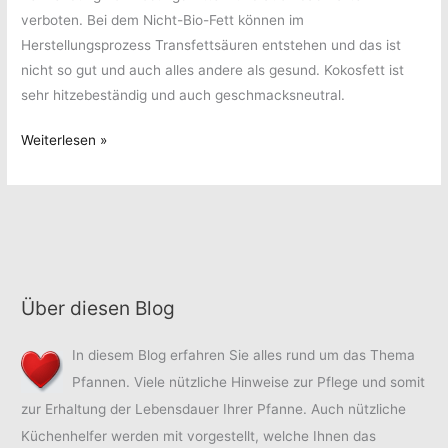
verboten. Bei dem Nicht-Bio-Fett können im
Herstellungsprozess Transfettsäuren entstehen und das ist
nicht so gut und auch alles andere als gesund. Kokosfett ist
sehr hitzebeständig und auch geschmacksneutral.
Die
Weiterlesen »
Jamie
Oliver
Pfanne
von
Tefal
Über diesen Blog
In diesem Blog erfahren Sie alles rund um das Thema
Pfannen. Viele nützliche Hinweise zur Pflege und somit
zur Erhaltung der Lebensdauer Ihrer Pfanne. Auch nützliche
Küchenhelfer werden mit vorgestellt, welche Ihnen das