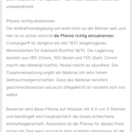
unbeeindruckt.
Pfanne richtig einbrennen
Die Antihaftversiegelung soll wohl nicht so der Renner sein und
hier ist es sicher sinnvoll
die Pfanne richtig einzubrennen
.
Cromargan® ist übrigens ein seit 1927 eingetragenes
Warenzeichen für Edelstahl Rostfrei 18/10. Die Legierung
besteht aus 18% Chrom, 10% Nickel und 72% Stahl. Chrom
macht das Material rostfrei, Nickel macht es säurefest. Die
Zusammensetzung ergibt ein Material mit sehr hohen
Gebrauchseigenschaften. Dass das Material natürlich
geschmacksneutral und auch pflegeleicht ist versteht sich von
selbst.
Bewertet wird diese Pfanne auf Amazon mit 4.0 von 5 Sternen
und bemängelt wird hauptsächlich die etwas schlechtere
Antihafteigenschaft. Ansonsten ist die Pfanne für diesen Preis
sicher ein Test wert und nach dem richtigen einbrennen ist die