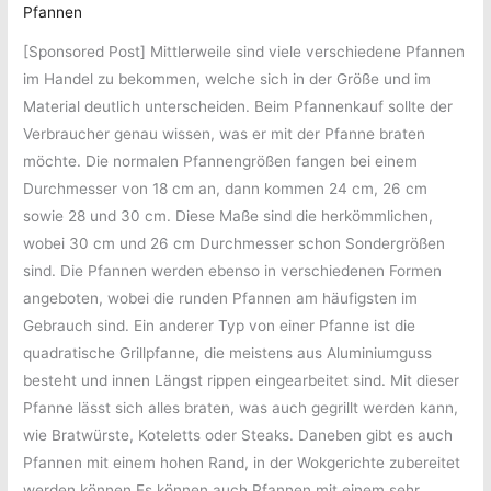
Pfannen
[Sponsored Post] Mittlerweile sind viele verschiedene Pfannen
im Handel zu bekommen, welche sich in der Größe und im
Material deutlich unterscheiden. Beim Pfannenkauf sollte der
Verbraucher genau wissen, was er mit der Pfanne braten
möchte. Die normalen Pfannengrößen fangen bei einem
Durchmesser von 18 cm an, dann kommen 24 cm, 26 cm
sowie 28 und 30 cm. Diese Maße sind die herkömmlichen,
wobei 30 cm und 26 cm Durchmesser schon Sondergrößen
sind. Die Pfannen werden ebenso in verschiedenen Formen
angeboten, wobei die runden Pfannen am häufigsten im
Gebrauch sind. Ein anderer Typ von einer Pfanne ist die
quadratische Grillpfanne, die meistens aus Aluminiumguss
besteht und innen Längst rippen eingearbeitet sind. Mit dieser
Pfanne lässt sich alles braten, was auch gegrillt werden kann,
wie Bratwürste, Koteletts oder Steaks. Daneben gibt es auch
Pfannen mit einem hohen Rand, in der Wokgerichte zubereitet
werden können.Es können auch Pfannen mit einem sehr