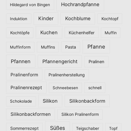
Hochrandpfanne
Hildegard von Bingen
Kinder
Kochblume
Induktion
Kochtopf
Kuchen
Küchenhelfer
Kochtöpfe
Muffin
Pfanne
Pasta
Muffinform
Muffins
Pfannen
Pfannengericht
Pralinen
Pralinenform
Pralinenherstellung
Pralinenrezept
Schneebesen
schnell
Silikon
Silikonbackform
Schokolade
Silikonbackformen
Silikon Pralinenform
Süßes
Sommerrezept
Teigschaber
Topf