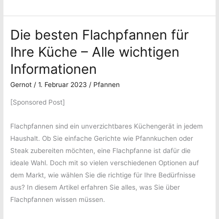
Hochrandpfanne:
perfekte
Die
Wahl
Die besten Flachpfannen für
perfekte
für
Wahl
erstklassige
Ihre Küche – Alle wichtigen
für
Küchenergebnisse
Informationen
erstklassige
Küchenergebnisse
Gernot
/
1. Februar 2023
/
Pfannen
[Sponsored Post]
Flachpfannen sind ein unverzichtbares Küchengerät in jedem
Haushalt. Ob Sie einfache Gerichte wie Pfannkuchen oder
Steak zubereiten möchten, eine Flachpfanne ist dafür die
ideale Wahl. Doch mit so vielen verschiedenen Optionen auf
dem Markt, wie wählen Sie die richtige für Ihre Bedürfnisse
aus? In diesem Artikel erfahren Sie alles, was Sie über
Flachpfannen wissen müssen.