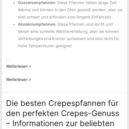
Gusseisenpfannen:
Diese Pfannen halten lange Zeit
Wärme und können in den Ofen gestellt werden, aber sie
sind schwer und erfordern eine längere Einfahrzeit.
Aluminiumpfannen:
Diese Pfannen sind leicht und
bieten eine schnelle Wärmeverteilung, aber sie können
Verfärbungen und Kratzer aufweisen und sind nicht für
hohe Temperaturen geeignet.
…
Die
Weiterlesen »
besten
Die
Weiterlesen »
Flachpfannen
besten
für
Flachpfannen
Ihre
Die besten Crepespfannen für
für
Küche
Ihre
–
den perfekten Crepes-Genuss
Küche
Alle
– Informationen zur beliebten
–
wichtigen