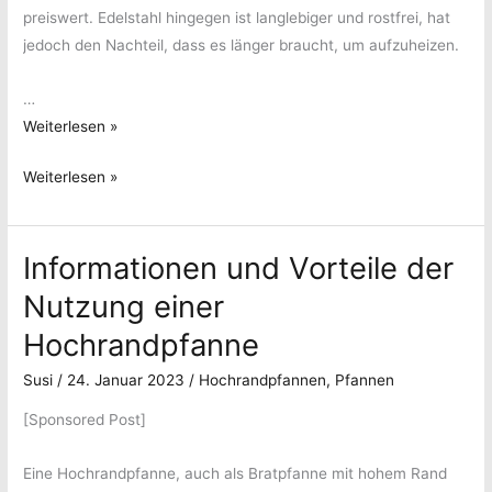
preiswert. Edelstahl hingegen ist langlebiger und rostfrei, hat
jedoch den Nachteil, dass es länger braucht, um aufzuheizen.
…
Die
Weiterlesen »
besten
Die
Weiterlesen »
Crepespfannen
besten
für
Crepespfannen
den
Informationen und Vorteile der
für
perfekten
den
Crepes-
Nutzung einer
perfekten
Genuss
Hochrandpfanne
Crepes-
–
Genuss
Informationen
Susi
/
24. Januar 2023
/
Hochrandpfannen
,
Pfannen
–
zur
[Sponsored Post]
Informationen
beliebten
zur
Crepespfanne
Eine Hochrandpfanne, auch als Bratpfanne mit hohem Rand
beliebten