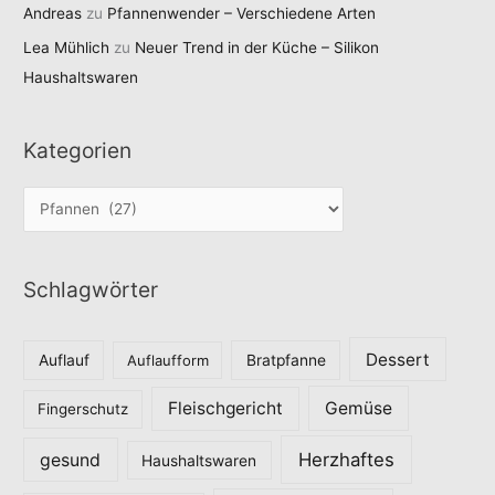
Andreas
zu
Pfannenwender – Verschiedene Arten
Lea Mühlich
zu
Neuer Trend in der Küche – Silikon
Haushaltswaren
Kategorien
K
a
t
Schlagwörter
e
g
o
Dessert
Auflauf
Auflaufform
Bratpfanne
r
Fleischgericht
Gemüse
i
Fingerschutz
e
Herzhaftes
gesund
Haushaltswaren
n