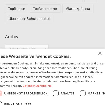
Viereckpfanne
Topflappen
Topfuntersetzer
Überkoch-Schutzdeckel
Archiv
A
×
r
iese Webseite verwendet Cookies.
c
r verwenden Cookies, um Inhalte und Anzeigen zu personalisieren und unse
Partner
h
tenverkehr zu analysieren. Wir geben Informationen über Ihre Nutzung
serer Website auch an unsere Werbe- und Analysepartner weiter, die diese
i
glicherweise mit anderen Informationen kombinieren, die Sie ihnen
v
reitgestellt haben oder die sie im Rahmen Ihrer Nutzung ihrer Dienste
SommerSEO
sammelt haben.
Datenschutzrichtlinie
UNBEDINGT ERFORDERLICH
ANALYSE
MARKETIN
FUNKTIONALITÄT