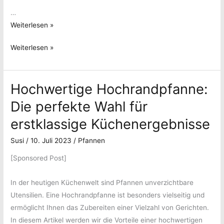
…
Alles,
Weiterlesen »
was
Alles,
Weiterlesen »
du
was
über
du
die
Hochwertige Hochrandpfanne:
über
Induktionspfanne
die
wissen
Die perfekte Wahl für
Induktionspfanne
musst:
erstklassige Küchenergebnisse
wissen
Kochen
musst:
in
Susi
/
10. Juli 2023
/
Pfannen
Kochen
der
[Sponsored Post]
in
Zukunft
der
In der heutigen Küchenwelt sind Pfannen unverzichtbare
Zukunft
Utensilien. Eine Hochrandpfanne ist besonders vielseitig und
ermöglicht Ihnen das Zubereiten einer Vielzahl von Gerichten.
In diesem Artikel werden wir die Vorteile einer hochwertigen