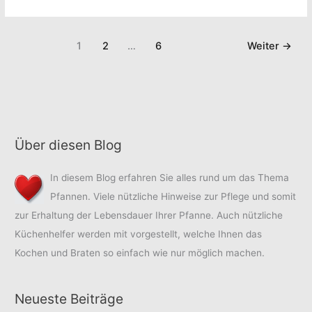
und
der
Vorteile
Nutzung
der
einer
1
2
…
6
Weiter
→
Nutzung
Hochrandpfanne
einer
Hochrandpfanne
Über diesen Blog
In diesem Blog erfahren Sie alles rund um das Thema
Pfannen. Viele nützliche Hinweise zur Pflege und somit
zur Erhaltung der Lebensdauer Ihrer Pfanne. Auch nützliche
Küchenhelfer werden mit vorgestellt, welche Ihnen das
Kochen und Braten so einfach wie nur möglich machen.
Neueste Beiträge