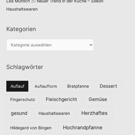
Lea Mühlich
zu
Neuer Trend in der Küche – Silikon
Haushaltswaren
Kategorien
K
a
t
Schlagwörter
e
g
o
Dessert
Auflauf
Auflaufform
Bratpfanne
r
Fleischgericht
Gemüse
i
Fingerschutz
e
Herzhaftes
gesund
Haushaltswaren
n
Hochrandpfanne
Hildegard von Bingen