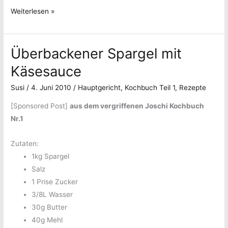
Zucchinipfanne
Weiterlesen »
Überbackener Spargel mit
Käsesauce
Susi
/
4. Juni 2010
/
Hauptgericht
,
Kochbuch Teil 1
,
Rezepte
[Sponsored Post]
aus dem vergriffenen Joschi Kochbuch
Nr.1
Zutaten:
1kg Spargel
Salz
1 Prise Zucker
3/8L Wasser
30g Butter
40g Mehl