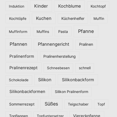
Kinder
Kochblume
Induktion
Kochtopf
Kuchen
Küchenhelfer
Kochtöpfe
Muffin
Pfanne
Pasta
Muffinform
Muffins
Pfannen
Pfannengericht
Pralinen
Pralinenform
Pralinenherstellung
Pralinenrezept
Schneebesen
schnell
Silikon
Silikonbackform
Schokolade
Silikonbackformen
Silikon Pralinenform
Süßes
Sommerrezept
Teigschaber
Topf
Viereckpfanne
Topflappen
Topfuntersetzer