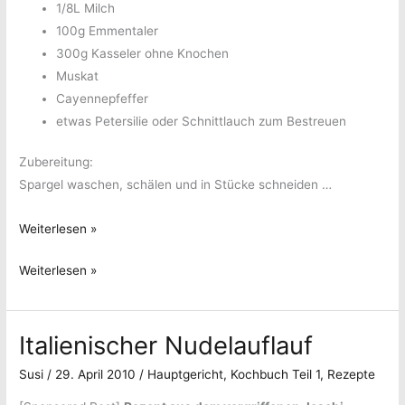
1/8L Milch
100g Emmentaler
300g Kasseler ohne Knochen
Muskat
Cayennepfeffer
etwas Petersilie oder Schnittlauch zum Bestreuen
Zubereitung:
Spargel waschen, schälen und in Stücke schneiden …
Überbackener
Weiterlesen »
Spargel
Überbackener
Weiterlesen »
mit
Spargel
Käsesauce
mit
Italienischer Nudelauflauf
Käsesauce
Susi
/
29. April 2010
/
Hauptgericht
,
Kochbuch Teil 1
,
Rezepte