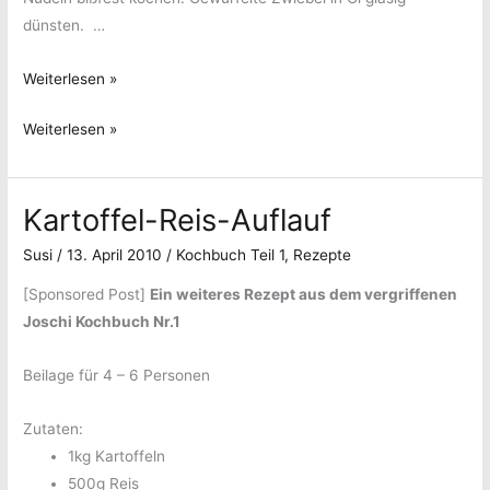
dünsten. …
Italienischer
Weiterlesen »
Nudelauflauf
Italienischer
Weiterlesen »
Nudelauflauf
Kartoffel-Reis-Auflauf
Susi
/
13. April 2010
/
Kochbuch Teil 1
,
Rezepte
[Sponsored Post]
Ein weiteres Rezept aus dem vergriffenen
Joschi Kochbuch Nr.1
Beilage für 4 – 6 Personen
Zutaten:
1kg Kartoffeln
500g Reis