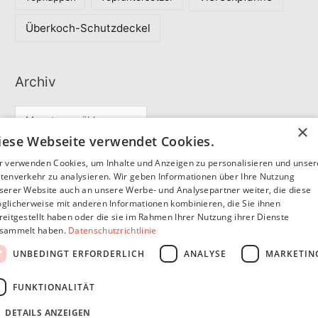
Überkoch-Schutzdeckel
Archiv
A
×
r
iese Webseite verwendet Cookies.
c
r verwenden Cookies, um Inhalte und Anzeigen zu personalisieren und unse
Partner
h
tenverkehr zu analysieren. Wir geben Informationen über Ihre Nutzung
serer Website auch an unsere Werbe- und Analysepartner weiter, die diese
i
glicherweise mit anderen Informationen kombinieren, die Sie ihnen
v
reitgestellt haben oder die sie im Rahmen Ihrer Nutzung ihrer Dienste
SommerSEO
sammelt haben.
Datenschutzrichtlinie
UNBEDINGT ERFORDERLICH
ANALYSE
MARKETIN
FUNKTIONALITÄT
DETAILS ANZEIGEN
Copyright © 2026
Pfannen Blog