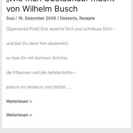
von Wilhelm Busch
Susi
/
19. Dezember 2009
/
Desserts
,
Rezepte
[Sponsored Post] Erst wasche Dich und schnäuze Dich –
und bist Du dann fein säuberlich,
so hole Dir mit leichtem Schritte
die Pflaumen und die Apfelschnitte –
jedoch mit Andacht und Gefühl. …
„Wie
Weiterlesen »
man
„Wie
Weiterlesen »
Obstauflauf
man
macht“
Obstauflauf
von