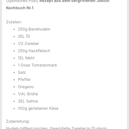
[Sponsored Post]
Rezept aus dem vergriffenen Joschi
Kochbuch Nr.1
Zutaten:
250g Bandnudeln
2EL Öl
1/2 Zwiebel
250g Hackfleisch
1EL Mehl
1 Dose Tomatenmark
Salz
Pfeffer
Oregano
1/4L Brühe
3EL Sahne
100g geriebener Käse
Zubereitung:
Nudeln bißfest kochen. Gewürfelte Zwiebel in Öl glasig