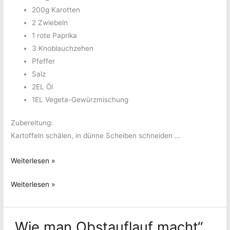
200g Karotten
2 Zwiebeln
1 rote Paprika
3 Knoblauchzehen
Pfeffer
Salz
2EL Öl
1EL Vegeta-Gewürzmischung
Zubereitung:
Kartoffeln schälen, in dünne Scheiben schneiden …
Kartoffel-
Weiterlesen »
Reis-
Kartoffel-
Weiterlesen »
Auflauf
Reis-
Auflauf
„Wie man Obstauflauf macht“