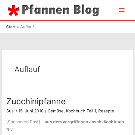
Zum
Hau
Inhalt
springen
Start
Auflauf
Auflauf
Zucchinipfanne
Susi
/
15. Juni 2010
/
Gemüse
,
Kochbuch Teil 1
,
Rezepte
[Sponsored Post]
…aus dem vergriffenen Joschi Kochbuch
Nr.1