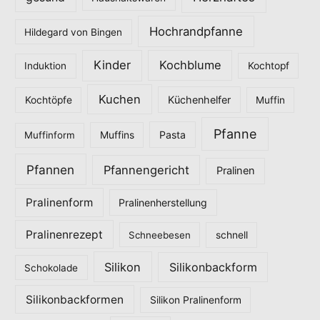
n
Hochrandpfanne
Hildegard von Bingen
Kinder
Kochblume
Induktion
Kochtopf
Kuchen
Küchenhelfer
Kochtöpfe
Muffin
Pfanne
Pasta
Muffinform
Muffins
Pfannen
Pfannengericht
Pralinen
Pralinenform
Pralinenherstellung
Pralinenrezept
Schneebesen
schnell
Silikon
Silikonbackform
Schokolade
Silikonbackformen
Silikon Pralinenform