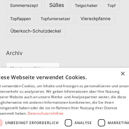
Süßes
Sommerrezept
Teigschaber
Topf
Viereckpfanne
Topflappen
Topfuntersetzer
Überkoch-Schutzdeckel
Archiv
A
×
r
iese Webseite verwendet Cookies.
c
r verwenden Cookies, um Inhalte und Anzeigen zu personalisieren und unse
Partner
h
tenverkehr zu analysieren. Wir geben Informationen über Ihre Nutzung
serer Website auch an unsere Werbe- und Analysepartner weiter, die diese
i
glicherweise mit anderen Informationen kombinieren, die Sie ihnen
v
reitgestellt haben oder die sie im Rahmen Ihrer Nutzung ihrer Dienste
SommerSEO
sammelt haben.
Datenschutzrichtlinie
UNBEDINGT ERFORDERLICH
ANALYSE
MARKETIN