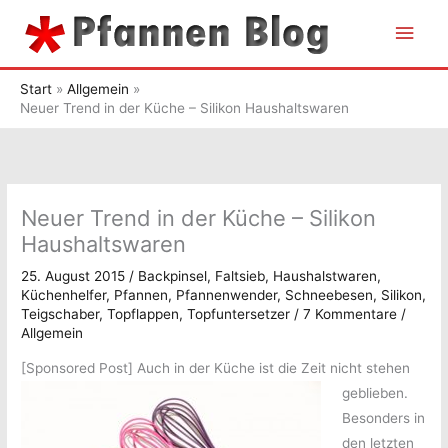
Zum
Hau
Inhalt
springen
Start
Allgemein
Neuer Trend in der Küche – Silikon Haushaltswaren
Neuer Trend in der Küche – Silikon
Haushaltswaren
25. August 2015
/
Backpinsel
,
Faltsieb
,
Haushalstwaren
,
Küchenhelfer
,
Pfannen
,
Pfannenwender
,
Schneebesen
,
Silikon
,
Teigschaber
,
Topflappen
,
Topfuntersetzer
/
7 Kommentare
/
Allgemein
[Sponsored Post]
Auch in der Küche ist die Zeit nicht stehen
geblieben.
Besonders in
den letzten