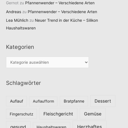
Gernot
zu
Pfannenwender – Verschiedene Arten
Andreas
zu
Pfannenwender – Verschiedene Arten
Lea Mühlich
zu
Neuer Trend in der Küche – Silikon
Haushaltswaren
Kategorien
K
a
t
Schlagwörter
e
g
o
Dessert
Auflauf
Auflaufform
Bratpfanne
r
Fleischgericht
Gemüse
i
Fingerschutz
e
Herzhaftes
gesund
Haushaltswaren