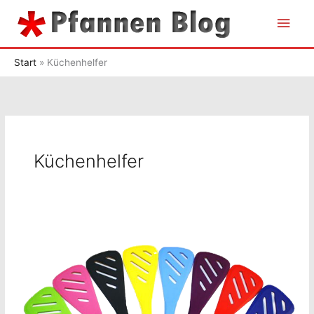
Zum
Hau
Inhalt
springen
Start
Küchenhelfer
Küchenhelfer