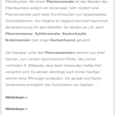
Pfannkuchen. Mit einem
Pfannenwender
ist das Wenden des
Pfannkuchens wirklich ein Kinderspiel. Sehr nützlich sind
Pfannenwender auch beim Durchmischen von beispielsweise
Gemüsepfannen. Von Gegend zu Gegend wechselt manchmal
die Bezeichnung für das Helferlein. So werden sie z.B. auch
Pfannenmesser
,
Schlitzwender
,
Backschaufel
,
Bratenwender
oder sogar
Küchenfreund
genannt.
Der Klassiker unter den
Pfannenwendern
besteht aus einer
flachen, von Löchern durchtrennten Platte. Die Löcher
verhindern lt. Wikipedia, dass beim Umwenden heißes Fett
verspritzt wird. Es werden allerdings auch immer häufiger
welche ohne Öffnungen produziert. Die gerade und flache
Vorderkante ermöglicht das Portionieren von Speisen. …
Pfannenwender
Weiterlesen »
–
Pfannenwender
Weiterlesen »
Verschiedene