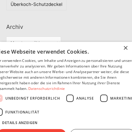
Überkoch-Schutzdeckel
Archiv
A
×
r
iese Webseite verwendet Cookies.
c
r verwenden Cookies, um Inhalte und Anzeigen zu personalisieren und unse
Partner
h
tenverkehr zu analysieren. Wir geben Informationen über Ihre Nutzung
serer Website auch an unsere Werbe- und Analysepartner weiter, die diese
i
glicherweise mit anderen Informationen kombinieren, die Sie ihnen
v
reitgestellt haben oder die sie im Rahmen Ihrer Nutzung ihrer Dienste
SommerSEO
sammelt haben.
Datenschutzrichtlinie
UNBEDINGT ERFORDERLICH
ANALYSE
MARKETIN
FUNKTIONALITÄT
DETAILS ANZEIGEN
Copyright © 2026
Pfannen Blog