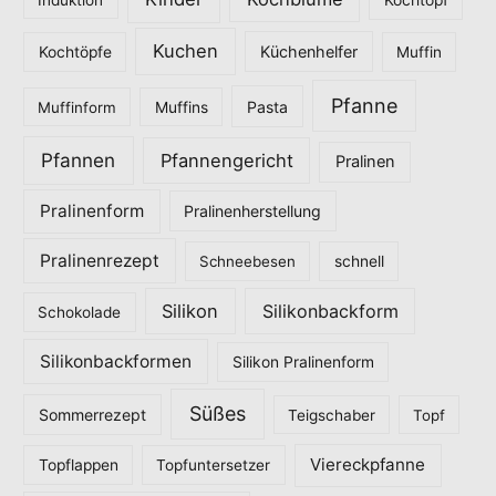
Kuchen
Küchenhelfer
Kochtöpfe
Muffin
Pfanne
Pasta
Muffinform
Muffins
Pfannen
Pfannengericht
Pralinen
Pralinenform
Pralinenherstellung
Pralinenrezept
Schneebesen
schnell
Silikon
Silikonbackform
Schokolade
Silikonbackformen
Silikon Pralinenform
Süßes
Sommerrezept
Teigschaber
Topf
Viereckpfanne
Topflappen
Topfuntersetzer