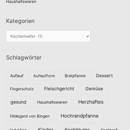
Haushaltswaren
Kategorien
K
a
t
Schlagwörter
e
g
o
Dessert
Auflauf
Auflaufform
Bratpfanne
r
Fleischgericht
Gemüse
i
Fingerschutz
e
Herzhaftes
gesund
Haushaltswaren
n
Hochrandpfanne
Hildegard von Bingen
Kinder
Kochblume
Induktion
Kochtopf