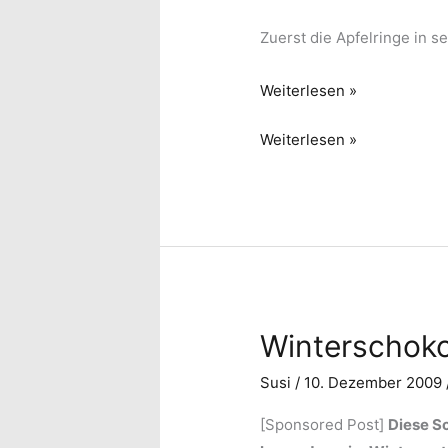
Zuerst die Apfelringe in s
Calvados-
Weiterlesen »
Äpfel
Calvados-
Weiterlesen »
Äpfel
Winterschok
Susi
/
10. Dezember 2009
[Sponsored Post]
Diese S