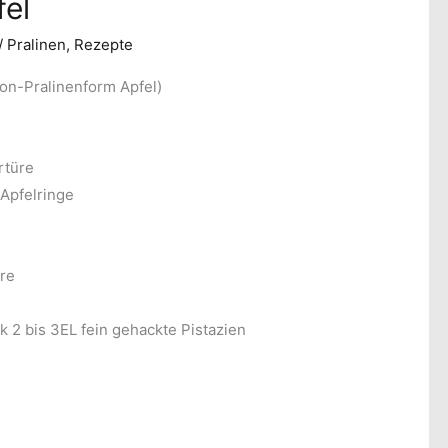
el
/
Pralinen
,
Rezepte
kon-Pralinenform Apfel)
rtüre
 Apfelringe
re
2 bis 3EL fein gehackte Pistazien