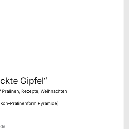
kte Gipfel“
/
Pralinen
,
Rezepte
,
Weihnachten
likon-Pralinenform Pyramide
)
ade