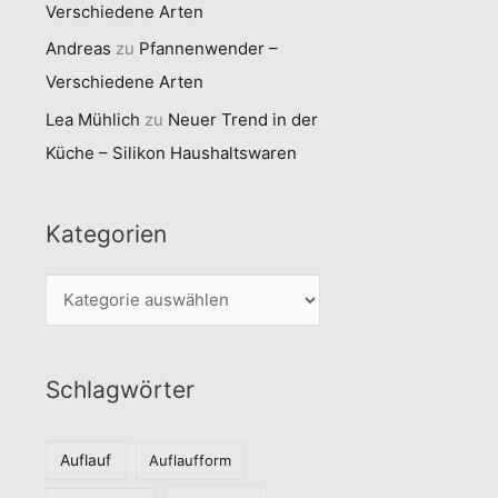
Verschiedene Arten
Andreas
zu
Pfannenwender –
Verschiedene Arten
Lea Mühlich
zu
Neuer Trend in der
Küche – Silikon Haushaltswaren
Kategorien
K
a
t
Schlagwörter
e
g
o
Auflauf
Auflaufform
r