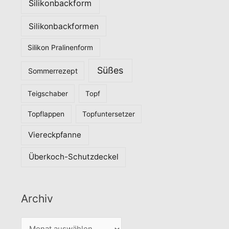
Silikonbackform
Silikonbackformen
Silikon Pralinenform
Süßes
Sommerrezept
Teigschaber
Topf
Topflappen
Topfuntersetzer
Viereckpfanne
Überkoch-Schutzdeckel
Archiv
A