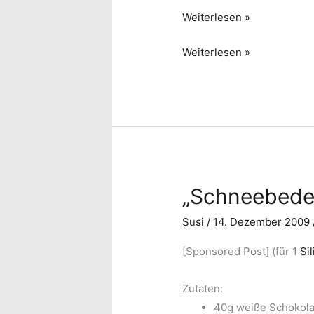
Brownie-
Weiterlesen »
Herzen
Brownie-
Weiterlesen »
Herzen
„Schneebedec
Susi
/
14. Dezember 2009
[Sponsored Post] (für 1
Si
Zutaten:
40g weiße Schokol