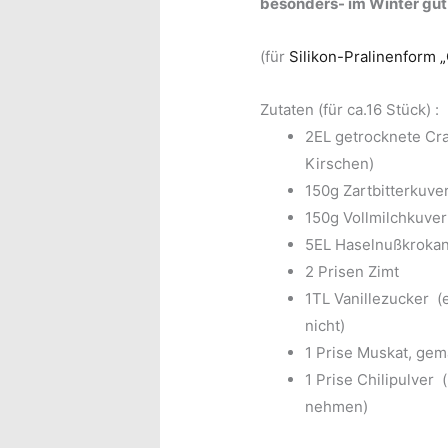
besonders- im Winter gut
(für
Silikon-Pralinenform 
Zutaten (für ca.16 Stück) :
2EL getrocknete Cra
Kirschen)
150g Zartbitterkuve
150g Vollmilchkuver
5EL Haselnußkroka
2 Prisen Zimt
1TL Vanillezucker (e
nicht)
1 Prise Muskat, ge
1 Prise Chilipulver
nehmen)