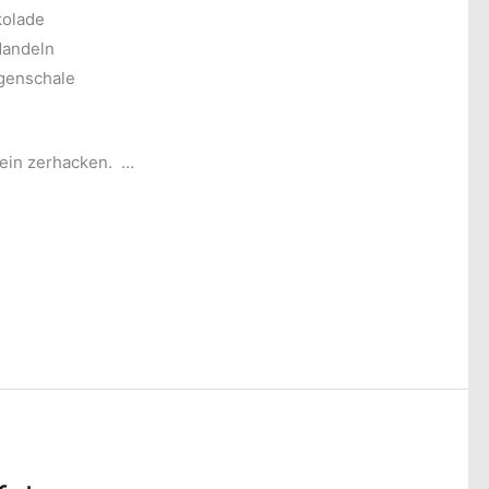
kolade
Mandeln
genschale
fein zerhacken. …