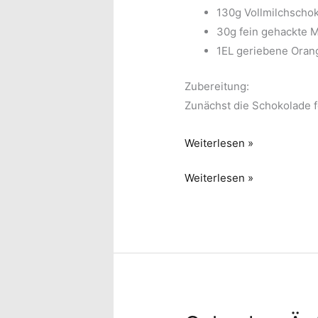
130g Vollmilchscho
30g fein gehackte 
1EL geriebene Oran
Zubereitung:
Zunächst die Schokolade 
„Schneebedeckte
Weiterlesen »
Gipfel“
„Schneebedeckte
Weiterlesen »
Gipfel“