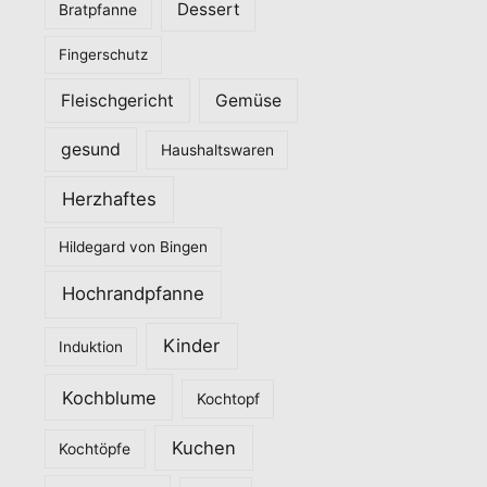
Dessert
Bratpfanne
i
Fingerschutz
e
n
Fleischgericht
Gemüse
gesund
Haushaltswaren
Herzhaftes
Hildegard von Bingen
Hochrandpfanne
Kinder
Induktion
Kochblume
Kochtopf
Kuchen
Kochtöpfe