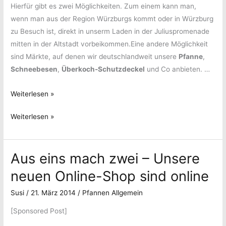
Hierfür gibt es zwei Möglichkeiten. Zum einem kann man,
wenn man aus der Region Würzburgs kommt oder in Würzburg
zu Besuch ist, direkt in unserm Laden in der Juliuspromenade
mitten in der Altstadt vorbeikommen.Eine andere Möglichkeit
sind Märkte, auf denen wir deutschlandweit unsere
Pfanne
,
Schneebesen
,
Überkoch-Schutzdeckel
und Co anbieten. …
Wo
Weiterlesen »
gibt
Wo
Weiterlesen »
´s
gibt
gute
´s
Haushaltswaren?
Aus eins mach zwei – Unsere
gute
Haushaltswaren?
neuen Online-Shop sind online
Susi
/
21. März 2014
/
Pfannen Allgemein
[Sponsored Post]