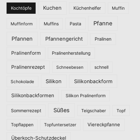
Kuchen
Küchenhelfer
Kochtöpfe
Muffin
Pfanne
Pasta
Muffinform
Muffins
Pfannen
Pfannengericht
Pralinen
Pralinenform
Pralinenherstellung
Pralinenrezept
Schneebesen
schnell
Silikon
Silikonbackform
Schokolade
Silikonbackformen
Silikon Pralinenform
Süßes
Sommerrezept
Teigschaber
Topf
Viereckpfanne
Topflappen
Topfuntersetzer
Überkoch-Schutzdeckel