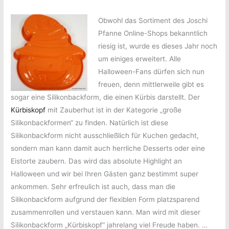
Online-
sind
Shop
Obwohl das Sortiment des Joschi
online
sind
Pfanne Online-Shops bekanntlich
online
riesig ist, wurde es dieses Jahr noch
um einiges erweitert. Alle
Halloween-Fans dürfen sich nun
freuen, denn mittlerweile gibt es
sogar eine Silikonbackform, die einen Kürbis darstellt. Der
Kürbiskopf
mit Zauberhut ist in der Kategorie „große
Silikonbackformen“ zu finden. Natürlich ist diese
Silikonbackform nicht ausschließlich für Kuchen gedacht,
sondern man kann damit auch herrliche Desserts oder eine
Eistorte zaubern. Das wird das absolute Highlight an
Halloween und wir bei Ihren Gästen ganz bestimmt super
ankommen. Sehr erfreulich ist auch, dass man die
Silikonbackform aufgrund der flexiblen Form platzsparend
zusammenrollen und verstauen kann. Man wird mit dieser
Silikonbackform „Kürbiskopf“ jahrelang viel Freude haben. …