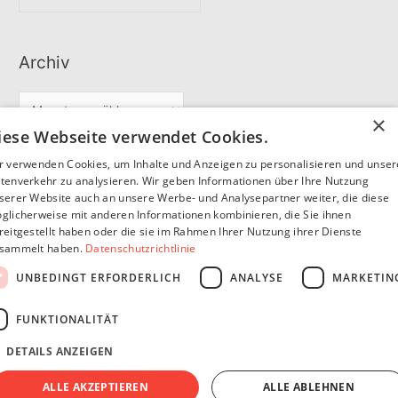
Archiv
A
×
r
iese Webseite verwendet Cookies.
c
r verwenden Cookies, um Inhalte und Anzeigen zu personalisieren und unse
Partner
h
tenverkehr zu analysieren. Wir geben Informationen über Ihre Nutzung
serer Website auch an unsere Werbe- und Analysepartner weiter, die diese
i
glicherweise mit anderen Informationen kombinieren, die Sie ihnen
v
reitgestellt haben oder die sie im Rahmen Ihrer Nutzung ihrer Dienste
SommerSEO
sammelt haben.
Datenschutzrichtlinie
UNBEDINGT ERFORDERLICH
ANALYSE
MARKETIN
FUNKTIONALITÄT
DETAILS ANZEIGEN
Copyright © 2026
Pfannen Blog
Impressum
Datenschutzerklärung
ALLE AKZEPTIEREN
ALLE ABLEHNEN