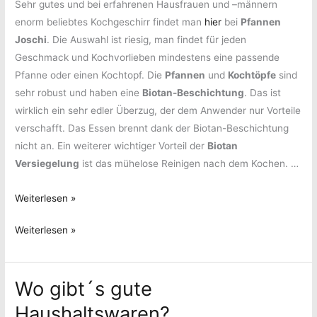
Sehr gutes und bei erfahrenen Hausfrauen und –männern
enorm beliebtes Kochgeschirr findet man
hier
bei
Pfannen
Joschi
. Die Auswahl ist riesig, man findet für jeden
Geschmack und Kochvorlieben mindestens eine passende
Pfanne oder einen Kochtopf. Die
Pfannen
und
Kochtöpfe
sind
sehr robust und haben eine
Biotan-Beschichtung
. Das ist
wirklich ein sehr edler Überzug, der dem Anwender nur Vorteile
verschafft. Das Essen brennt dank der Biotan-Beschichtung
nicht an. Ein weiterer wichtiger Vorteil der
Biotan
Versiegelung
ist das mühelose Reinigen nach dem Kochen. …
Sonntagsmenü
Weiterlesen »
vom
Sonntagsmenü
Weiterlesen »
Feinsten
vom
Feinsten
Wo gibt´s gute
Haushaltswaren?