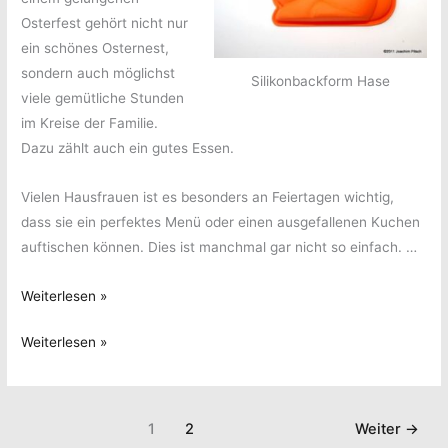
Osterfest gehört nicht nur
ein schönes Osternest,
sondern auch möglichst
Silikonbackform Hase
viele gemütliche Stunden
im Kreise der Familie.
Dazu zählt auch ein gutes Essen.
Vielen Hausfrauen ist es besonders an Feiertagen wichtig,
dass sie ein perfektes Menü oder einen ausgefallenen Kuchen
auftischen können. Dies ist manchmal gar nicht so einfach. …
Back-
Weiterlesen »
und
Back-
Weiterlesen »
Kochvergnügen
und
zu
Kochvergnügen
Ostern
zu
1
2
Weiter
→
Ostern