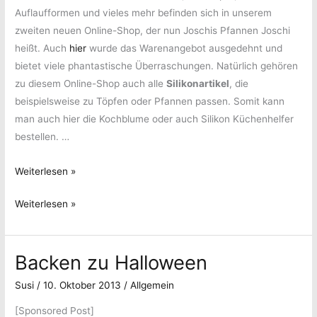
Auflaufformen und vieles mehr befinden sich in unserem
zweiten neuen Online-Shop, der nun Joschis Pfannen Joschi
heißt. Auch
hier
wurde das Warenangebot ausgedehnt und
bietet viele phantastische Überraschungen. Natürlich gehören
zu diesem Online-Shop auch alle
Silikonartikel
, die
beispielsweise zu Töpfen oder Pfannen passen. Somit kann
man auch hier die Kochblume oder auch Silikon Küchenhelfer
bestellen. …
Aus
Weiterlesen »
eins
Aus
Weiterlesen »
mach
eins
zwei
mach
–
Backen zu Halloween
zwei
Unsere
–
neuen
Susi
/
10. Oktober 2013
/
Allgemein
Unsere
Online-
neuen
[Sponsored Post]
Shop