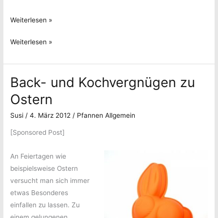
Backen
Weiterlesen »
zu
Backen
Weiterlesen »
Halloween
zu
Halloween
Back- und Kochvergnügen zu
Ostern
Susi
/
4. März 2012
/
Pfannen Allgemein
[Sponsored Post]
An Feiertagen wie
beispielsweise Ostern
versucht man sich immer
etwas Besonderes
einfallen zu lassen. Zu
einem gelungenen