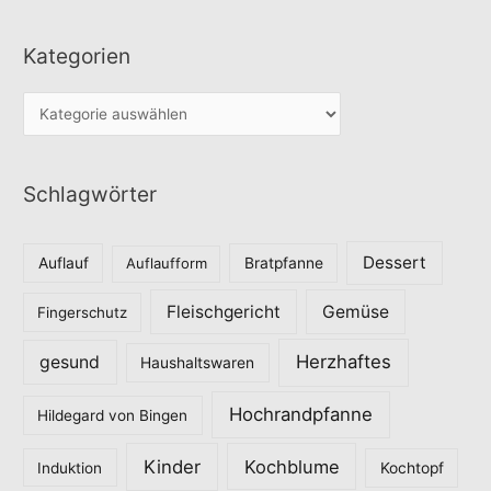
Kategorien
K
a
t
Schlagwörter
e
g
o
Dessert
Auflauf
Auflaufform
Bratpfanne
r
Fleischgericht
Gemüse
i
Fingerschutz
e
Herzhaftes
gesund
Haushaltswaren
n
Hochrandpfanne
Hildegard von Bingen
Kinder
Kochblume
Induktion
Kochtopf