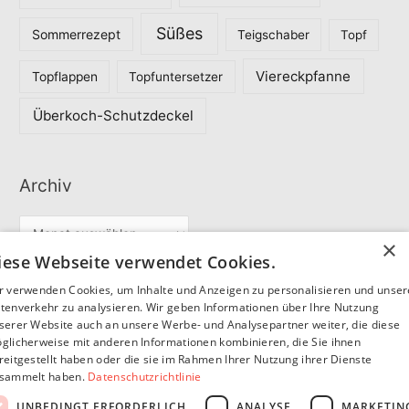
Süßes
Sommerrezept
Teigschaber
Topf
Viereckpfanne
Topflappen
Topfuntersetzer
Überkoch-Schutzdeckel
Archiv
A
×
r
iese Webseite verwendet Cookies.
c
r verwenden Cookies, um Inhalte und Anzeigen zu personalisieren und unse
Partner
h
tenverkehr zu analysieren. Wir geben Informationen über Ihre Nutzung
serer Website auch an unsere Werbe- und Analysepartner weiter, die diese
i
glicherweise mit anderen Informationen kombinieren, die Sie ihnen
v
reitgestellt haben oder die sie im Rahmen Ihrer Nutzung ihrer Dienste
SommerSEO
sammelt haben.
Datenschutzrichtlinie
UNBEDINGT ERFORDERLICH
ANALYSE
MARKETIN