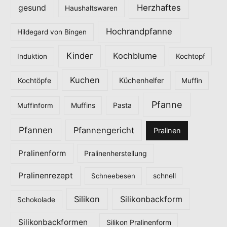
Herzhaftes
gesund
Haushaltswaren
n
Hochrandpfanne
Hildegard von Bingen
Kinder
Kochblume
Induktion
Kochtopf
Kuchen
Küchenhelfer
Kochtöpfe
Muffin
Pfanne
Pasta
Muffinform
Muffins
Pfannen
Pfannengericht
Pralinen
Pralinenform
Pralinenherstellung
Pralinenrezept
Schneebesen
schnell
Silikon
Silikonbackform
Schokolade
Silikonbackformen
Silikon Pralinenform