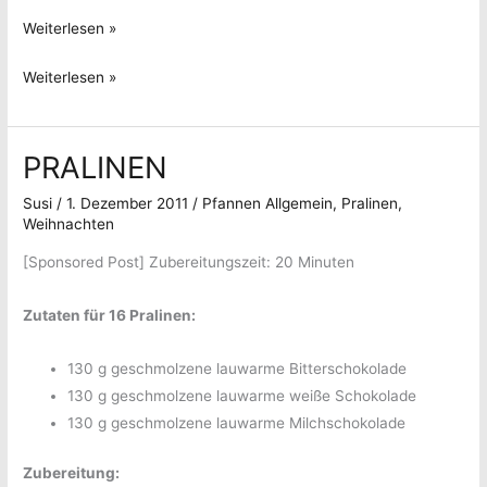
Herziges
Weiterlesen »
zum
Herziges
Weiterlesen »
Valentinstag
zum
Valentinstag
PRALINEN
Susi
/
1. Dezember 2011
/
Pfannen Allgemein
,
Pralinen
,
Weihnachten
[Sponsored Post] Zubereitungszeit: 20 Minuten
Zutaten für 16 Pralinen:
130 g geschmolzene lauwarme Bitterschokolade
130 g geschmolzene lauwarme weiße Schokolade
130 g geschmolzene lauwarme Milchschokolade
Zubereitung: