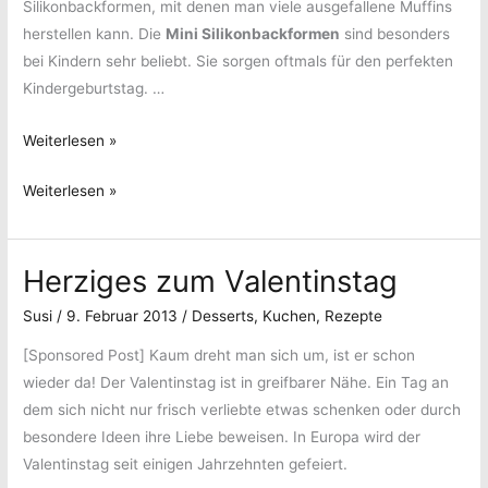
Silikonbackformen, mit denen man viele ausgefallene Muffins
herstellen kann. Die
Mini Silikonbackformen
sind besonders
bei Kindern sehr beliebt. Sie sorgen oftmals für den perfekten
Kindergeburtstag. …
Silikon
Weiterlesen »
erobert
Silikon
Weiterlesen »
die
erobert
Küchen
die
Herziges zum Valentinstag
Küchen
Susi
/
9. Februar 2013
/
Desserts
,
Kuchen
,
Rezepte
[Sponsored Post]
Kaum dreht man sich um, ist er schon
wieder da! Der Valentinstag ist in greifbarer Nähe. Ein Tag an
dem sich nicht nur frisch verliebte etwas schenken oder durch
besondere Ideen ihre Liebe beweisen. In Europa wird der
Valentinstag seit einigen Jahrzehnten gefeiert.