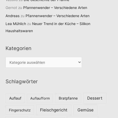
Gernot
zu
Pfannenwender – Verschiedene Arten
Andreas
zu
Pfannenwender – Verschiedene Arten
Lea Mühlich
zu
Neuer Trend in der Küche – Silikon
Haushaltswaren
Kategorien
K
a
t
Schlagwörter
e
g
o
Dessert
Auflauf
Auflaufform
Bratpfanne
r
Fleischgericht
Gemüse
i
Fingerschutz
e