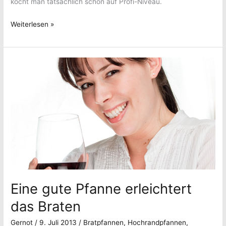
kocht man tatsächlich schon auf Profi-Niveau.
Pfannen
Weiterlesen »
–
Mit
diesen
würden
auch
Profis
kochen
Eine gute Pfanne erleichtert
das Braten
Gernot
/
9. Juli 2013
/
Bratpfannen
,
Hochrandpfannen
,