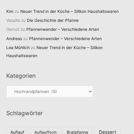
Kim
zu
Neuer Trend in der Küche – Silikon Haushaltswaren
Vassilis
zu
Die Geschichte der Pfanne
Gernot
zu
Pfannenwender – Verschiedene Arten
Andreas
zu
Pfannenwender – Verschiedene Arten
Lea Mühlich
zu
Neuer Trend in der Küche – Silikon
Haushaltswaren
Kategorien
K
a
t
Schlagwörter
e
g
o
Dessert
Auflauf
Auflaufform
Bratpfanne