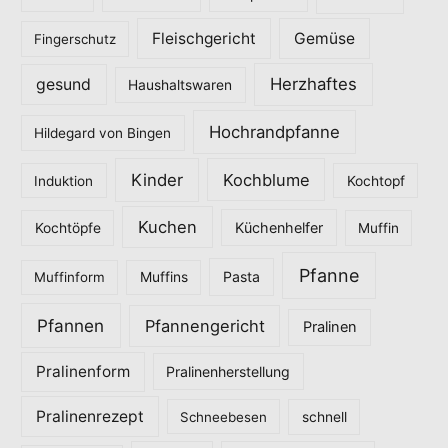
r
Fleischgericht
Gemüse
i
Fingerschutz
e
Herzhaftes
gesund
Haushaltswaren
n
Hochrandpfanne
Hildegard von Bingen
Kinder
Kochblume
Induktion
Kochtopf
Kuchen
Küchenhelfer
Kochtöpfe
Muffin
Pfanne
Pasta
Muffinform
Muffins
Pfannen
Pfannengericht
Pralinen
Pralinenform
Pralinenherstellung
Pralinenrezept
Schneebesen
schnell