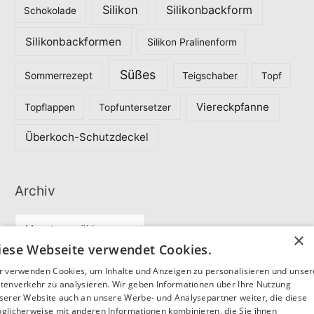
Silikon
Silikonbackform
Schokolade
Silikonbackformen
Silikon Pralinenform
Süßes
Sommerrezept
Teigschaber
Topf
Viereckpfanne
Topflappen
Topfuntersetzer
Überkoch-Schutzdeckel
Archiv
A
×
r
iese Webseite verwendet Cookies.
c
r verwenden Cookies, um Inhalte und Anzeigen zu personalisieren und unse
Partner
h
tenverkehr zu analysieren. Wir geben Informationen über Ihre Nutzung
serer Website auch an unsere Werbe- und Analysepartner weiter, die diese
i
glicherweise mit anderen Informationen kombinieren, die Sie ihnen