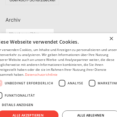
Archiv
A
×
r
iese Webseite verwendet Cookies.
c
r verwenden Cookies, um Inhalte und Anzeigen zu personalisieren und unse
Partner
h
tenverkehr zu analysieren. Wir geben Informationen über Ihre Nutzung
serer Website auch an unsere Werbe- und Analysepartner weiter, die diese
i
glicherweise mit anderen Informationen kombinieren, die Sie ihnen
v
reitgestellt haben oder die sie im Rahmen Ihrer Nutzung ihrer Dienste
SommerSEO
sammelt haben.
Datenschutzrichtlinie
UNBEDINGT ERFORDERLICH
ANALYSE
MARKETIN
FUNKTIONALITÄT
DETAILS ANZEIGEN
Copyright © 2026
Pfannen Blog
Impressum
Datenschutzerklärung
ALLE AKZEPTIEREN
ALLE ABLEHNEN