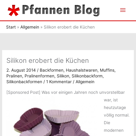
Zum
Hau
Inhalt
springen
Start
Allgemein
Silikon erobert die Küchen
Silikon erobert die Küchen
2. August 2014
/
Backformen
,
Haushalstwaren
,
Muffins
,
Pralinen
,
Pralinenformen
,
Silikon
,
Silikonbackform
,
Silikonbackformen
/
1 Kommentar
/
Allgemein
[Sponsored Post]
Was vor einigen Jahren noch unvorstellbar
war, ist
heutzutage
völlig normal.
Die
modernen