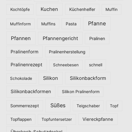
Kuchen
Küchenhelfer
Kochtöpfe
Muffin
Pfanne
Pasta
Muffinform
Muffins
Pfannen
Pfannengericht
Pralinen
Pralinenform
Pralinenherstellung
Pralinenrezept
Schneebesen
schnell
Silikon
Silikonbackform
Schokolade
Silikonbackformen
Silikon Pralinenform
Süßes
Sommerrezept
Teigschaber
Topf
Viereckpfanne
Topflappen
Topfuntersetzer
Überkoch-Schutzdeckel