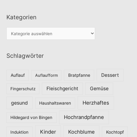
Kategorien
K
a
t
Schlagwörter
e
g
o
Dessert
Auflauf
Auflaufform
Bratpfanne
r
Fleischgericht
Gemüse
i
Fingerschutz
e
Herzhaftes
gesund
Haushaltswaren
n
Hochrandpfanne
Hildegard von Bingen
Kinder
Kochblume
Induktion
Kochtopf