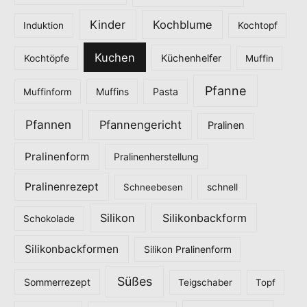
Kinder
Kochblume
Induktion
Kochtopf
Kuchen
Küchenhelfer
Kochtöpfe
Muffin
Pfanne
Pasta
Muffinform
Muffins
Pfannen
Pfannengericht
Pralinen
Pralinenform
Pralinenherstellung
Pralinenrezept
Schneebesen
schnell
Silikon
Silikonbackform
Schokolade
Silikonbackformen
Silikon Pralinenform
Süßes
Sommerrezept
Teigschaber
Topf