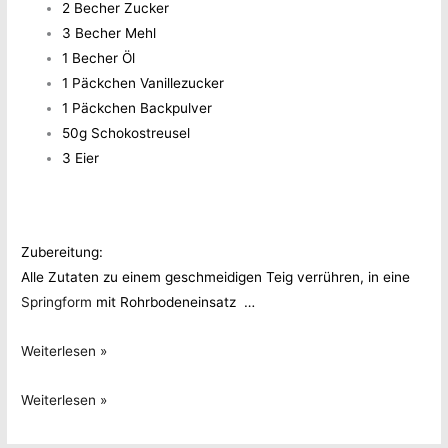
2 Becher Zucker
3 Becher Mehl
1 Becher Öl
1 Päckchen Vanillezucker
1 Päckchen Backpulver
50g Schokostreusel
3 Eier
Zubereitung:
Alle Zutaten zu einem geschmeidigen Teig verrühren, in eine
Springform
mit Rohrbodeneinsatz …
Sauerrahmkuchen
Weiterlesen »
(Rezept
Sauerrahmkuchen
Weiterlesen »
aus
(Rezept
Joschis