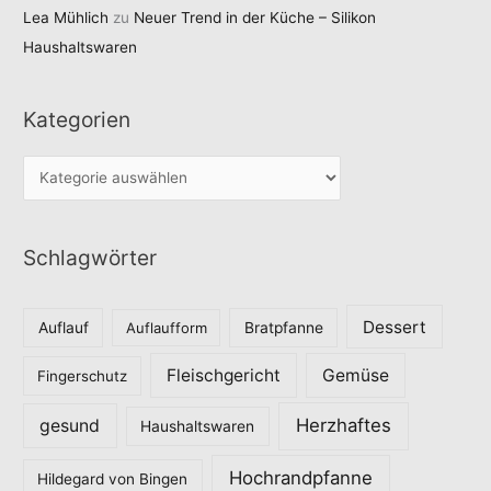
Lea Mühlich
zu
Neuer Trend in der Küche – Silikon
Haushaltswaren
Kategorien
K
a
t
Schlagwörter
e
g
o
Dessert
Auflauf
Auflaufform
Bratpfanne
r
Fleischgericht
Gemüse
i
Fingerschutz
e
Herzhaftes
gesund
Haushaltswaren
n
Hochrandpfanne
Hildegard von Bingen