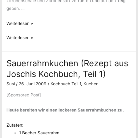
Zitronenschale und Zitronensaft verrühren und auf den Teig
geben. …
Quarkkuchen
Weiterlesen »
mit
Quarkkuchen
Weiterlesen »
Kirschen
mit
Kirschen
Sauerrahmkuchen (Rezept aus
Joschis Kochbuch, Teil 1)
Susi
/
26. Juni 2009
/
Kochbuch Teil 1
,
Kuchen
[Sponsored Post]
Heute bereiten wir einen leckeren Sauerrahmkuchen zu.
Zutaten:
1 Becher Sauerrahm