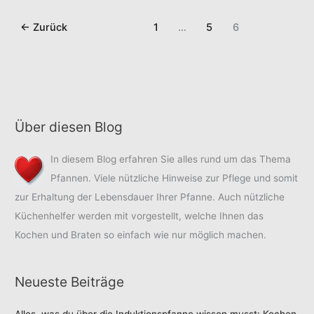
aus
Kochbuch,
Joschis
Teil
←
Zurück
1
…
5
6
Kochbuch,
1)
Teil
1)
Über diesen Blog
In diesem Blog erfahren Sie alles rund um das Thema
Pfannen. Viele nützliche Hinweise zur Pflege und somit
zur Erhaltung der Lebensdauer Ihrer Pfanne. Auch nützliche
Küchenhelfer werden mit vorgestellt, welche Ihnen das
Kochen und Braten so einfach wie nur möglich machen.
Neueste Beiträge
Alles, was du über die Induktionspfanne wissen musst: Kochen