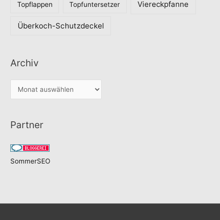
Viereckpfanne
Topflappen
Topfuntersetzer
Überkoch-Schutzdeckel
Archiv
A
r
c
Partner
h
i
v
SommerSEO