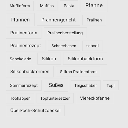
Pfanne
Pasta
Muffinform
Muffins
Pfannen
Pfannengericht
Pralinen
Pralinenform
Pralinenherstellung
Pralinenrezept
Schneebesen
schnell
Silikon
Silikonbackform
Schokolade
Silikonbackformen
Silikon Pralinenform
Süßes
Sommerrezept
Teigschaber
Topf
Viereckpfanne
Topflappen
Topfuntersetzer
Überkoch-Schutzdeckel