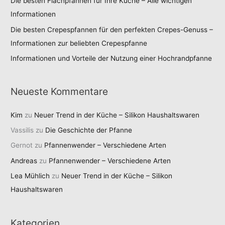
Die besten Flachpfannen für Ihre Küche – Alle wichtigen
Informationen
Die besten Crepespfannen für den perfekten Crepes-Genuss –
Informationen zur beliebten Crepespfanne
Informationen und Vorteile der Nutzung einer Hochrandpfanne
Neueste Kommentare
Kim
zu
Neuer Trend in der Küche – Silikon Haushaltswaren
Vassilis
zu
Die Geschichte der Pfanne
Gernot
zu
Pfannenwender – Verschiedene Arten
Andreas
zu
Pfannenwender – Verschiedene Arten
Lea Mühlich
zu
Neuer Trend in der Küche – Silikon
Haushaltswaren
Kategorien