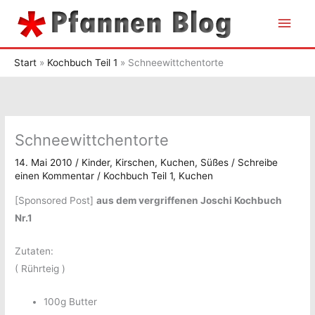
Zum
Hau
Inhalt
springen
Start
Kochbuch Teil 1
Schneewittchentorte
Schneewittchentorte
14. Mai 2010
/
Kinder
,
Kirschen
,
Kuchen
,
Süßes
/
Schreibe
einen Kommentar
/
Kochbuch Teil 1
,
Kuchen
[Sponsored Post]
aus dem vergriffenen Joschi Kochbuch
Nr.1
Zutaten:
( Rührteig )
100g Butter