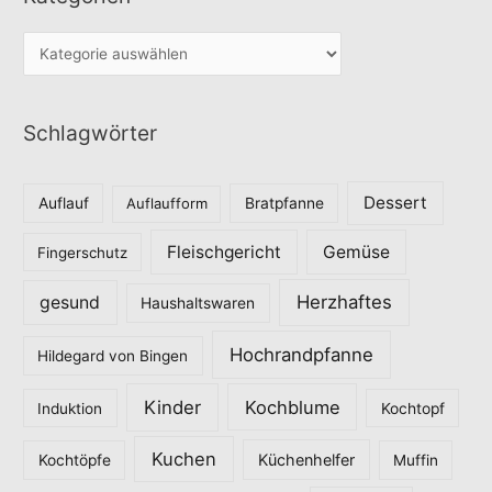
K
a
t
Schlagwörter
e
g
o
Dessert
Auflauf
Auflaufform
Bratpfanne
r
Fleischgericht
Gemüse
i
Fingerschutz
e
Herzhaftes
gesund
Haushaltswaren
n
Hochrandpfanne
Hildegard von Bingen
Kinder
Kochblume
Induktion
Kochtopf
Kuchen
Küchenhelfer
Kochtöpfe
Muffin