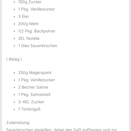
150g Zucker
1 Pkg. Vanillezucker
3 Eier
200g Mehl
1/2 Pkg. Backpulver
2EL Nutella
1 Glas Sauerkirschen
( Belag )
250g Magerquark
1 Pkg. Vanillezucker
2 Becher Sahne
1 Pkg. Sahnesteif
3-4EL Zucker
1 Tortenguß
Zubereitung:
Sauerkirschen abgießen, dabei den Saft auffangen und zur