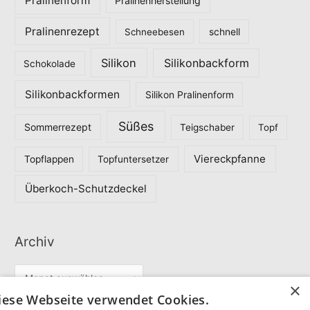
Pralinenform
Pralinenherstellung
Pralinenrezept
Schneebesen
schnell
Silikon
Silikonbackform
Schokolade
Silikonbackformen
Silikon Pralinenform
Süßes
Sommerrezept
Teigschaber
Topf
Viereckpfanne
Topflappen
Topfuntersetzer
Überkoch-Schutzdeckel
Archiv
A
×
r
iese Webseite verwendet Cookies.