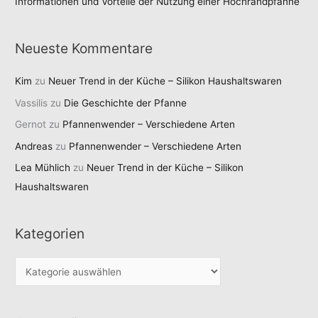
Informationen und Vorteile der Nutzung einer Hochrandpfanne
Neueste Kommentare
Kim
zu
Neuer Trend in der Küche – Silikon Haushaltswaren
Vassilis
zu
Die Geschichte der Pfanne
Gernot
zu
Pfannenwender – Verschiedene Arten
Andreas
zu
Pfannenwender – Verschiedene Arten
Lea Mühlich
zu
Neuer Trend in der Küche – Silikon
Haushaltswaren
Kategorien
K
a
t