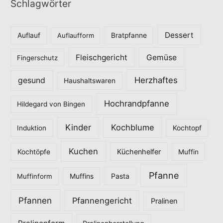
Schlagwörter
e
g
o
Dessert
Auflauf
Auflaufform
Bratpfanne
r
Fleischgericht
Gemüse
i
Fingerschutz
e
Herzhaftes
gesund
Haushaltswaren
n
Hochrandpfanne
Hildegard von Bingen
Kinder
Kochblume
Induktion
Kochtopf
Kuchen
Küchenhelfer
Kochtöpfe
Muffin
Pfanne
Pasta
Muffinform
Muffins
Pfannen
Pfannengericht
Pralinen