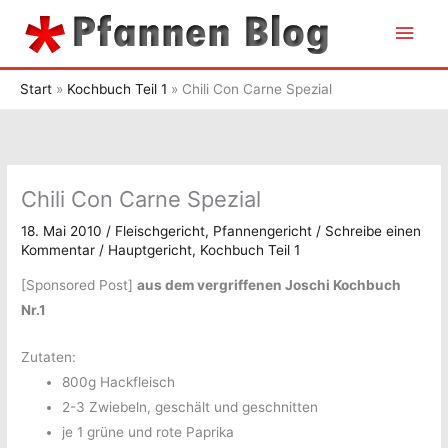
Zum
Hau
Inhalt
springen
Start
Kochbuch Teil 1
Chili Con Carne Spezial
Chili Con Carne Spezial
18. Mai 2010
/
Fleischgericht
,
Pfannengericht
/
Schreibe einen
Kommentar
/
Hauptgericht
,
Kochbuch Teil 1
[Sponsored Post]
aus dem vergriffenen Joschi Kochbuch
Nr.1
Zutaten:
800g Hackfleisch
2-3 Zwiebeln, geschält und geschnitten
je 1 grüne und rote Paprika