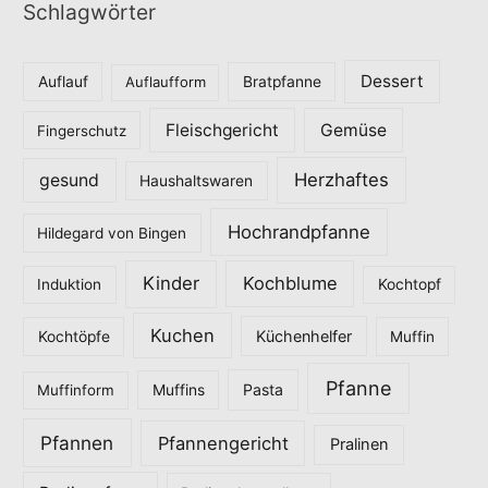
Schlagwörter
e
g
o
Dessert
Auflauf
Auflaufform
Bratpfanne
r
Fleischgericht
Gemüse
i
Fingerschutz
e
Herzhaftes
gesund
Haushaltswaren
n
Hochrandpfanne
Hildegard von Bingen
Kinder
Kochblume
Induktion
Kochtopf
Kuchen
Küchenhelfer
Kochtöpfe
Muffin
Pfanne
Pasta
Muffinform
Muffins
Pfannen
Pfannengericht
Pralinen