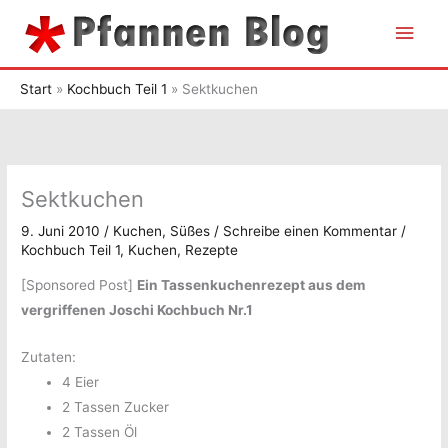
Zum
Hau
Inhalt
springen
Start
Kochbuch Teil 1
Sektkuchen
Sektkuchen
9. Juni 2010
/
Kuchen
,
Süßes
/
Schreibe einen Kommentar
/
Kochbuch Teil 1
,
Kuchen
,
Rezepte
[Sponsored Post]
Ein Tassenkuchenrezept aus dem
vergriffenen Joschi Kochbuch Nr.1
Zutaten:
4 Eier
2 Tassen Zucker
2 Tassen Öl