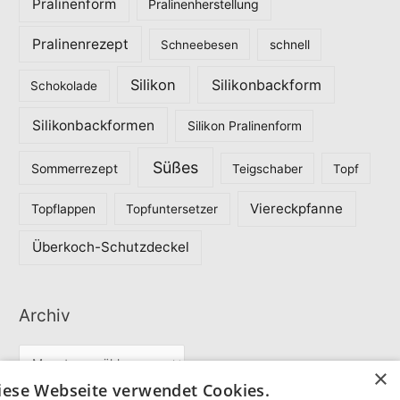
Pralinenform
Pralinenherstellung
Pralinenrezept
Schneebesen
schnell
Silikon
Silikonbackform
Schokolade
Silikonbackformen
Silikon Pralinenform
Süßes
Sommerrezept
Teigschaber
Topf
Viereckpfanne
Topflappen
Topfuntersetzer
Überkoch-Schutzdeckel
Archiv
A
×
r
iese Webseite verwendet Cookies.