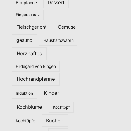
Dessert
Bratpfanne
i
Fingerschutz
e
n
Fleischgericht
Gemüse
gesund
Haushaltswaren
Herzhaftes
Hildegard von Bingen
Hochrandpfanne
Kinder
Induktion
Kochblume
Kochtopf
Kuchen
Kochtöpfe