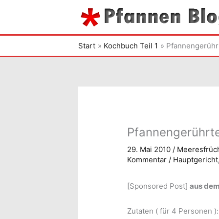
Zum
Inhalt
springen
Start
Kochbuch Teil 1
Pfannengerühr
Pfannengerührt
29. Mai 2010
/
Meeresfrüc
Kommentar
/
Hauptgericht
[Sponsored Post]
aus dem
Zutaten ( für 4 Personen ):