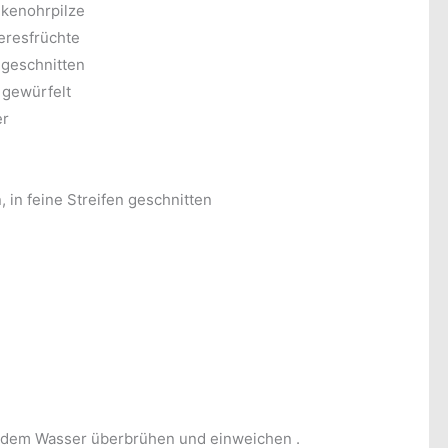
lkenohrpilze
eresfrüchte
 geschnitten
 gewürfelt
er
 in feine Streifen geschnitten
endem Wasser überbrühen und einweichen
.