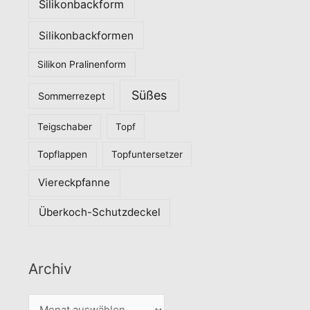
Silikonbackform
Silikonbackformen
Silikon Pralinenform
Süßes
Sommerrezept
Teigschaber
Topf
Topflappen
Topfuntersetzer
Viereckpfanne
Überkoch-Schutzdeckel
Archiv
A