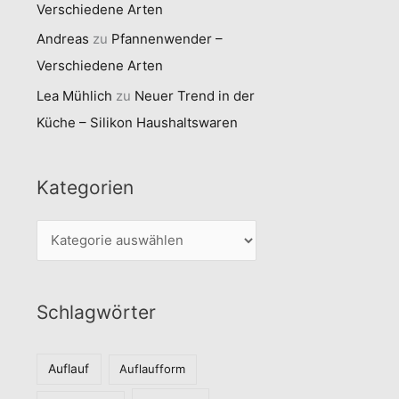
Verschiedene Arten
Andreas
zu
Pfannenwender –
Verschiedene Arten
Lea Mühlich
zu
Neuer Trend in der
Küche – Silikon Haushaltswaren
Kategorien
K
a
t
Schlagwörter
e
g
o
Auflauf
Auflaufform
r