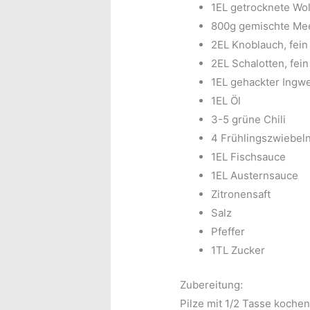
1EL getrocknete Wo
800g gemischte Me
2EL Knoblauch, fein
2EL Schalotten, fein
1EL gehackter Ingw
1EL Öl
3-5 grüne Chili
4 Frühlingszwiebeln,
1EL Fischsauce
1EL Austernsauce
Zitronensaft
Salz
Pfeffer
1TL Zucker
Zubereitung:
Pilze mit 1/2 Tasse koch