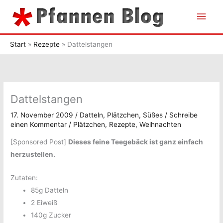
Zum
Hau
Inhalt
springen
Start
Rezepte
Dattelstangen
Dattelstangen
17. November 2009
/
Datteln
,
Plätzchen
,
Süßes
/
Schreibe
einen Kommentar
/
Plätzchen
,
Rezepte
,
Weihnachten
[Sponsored Post]
Dieses feine Teegebäck ist ganz einfach
herzustellen.
Zutaten:
85g Datteln
2 Eiweiß
140g Zucker