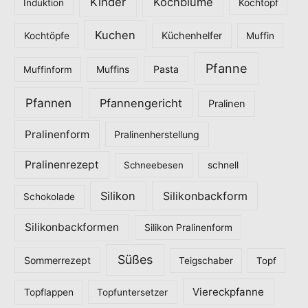
Kinder
Kochblume
Induktion
Kochtopf
Kuchen
Küchenhelfer
Kochtöpfe
Muffin
Pfanne
Pasta
Muffinform
Muffins
Pfannen
Pfannengericht
Pralinen
Pralinenform
Pralinenherstellung
Pralinenrezept
Schneebesen
schnell
Silikon
Silikonbackform
Schokolade
Silikonbackformen
Silikon Pralinenform
Süßes
Sommerrezept
Teigschaber
Topf
Viereckpfanne
Topflappen
Topfuntersetzer