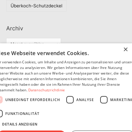
Überkoch-Schutzdeckel
Archiv
A
×
r
iese Webseite verwendet Cookies.
c
r verwenden Cookies, um Inhalte und Anzeigen zu personalisieren und unse
Partner
h
tenverkehr zu analysieren. Wir geben Informationen über Ihre Nutzung
serer Website auch an unsere Werbe- und Analysepartner weiter, die diese
i
glicherweise mit anderen Informationen kombinieren, die Sie ihnen
v
reitgestellt haben oder die sie im Rahmen Ihrer Nutzung ihrer Dienste
SommerSEO
sammelt haben.
Datenschutzrichtlinie
UNBEDINGT ERFORDERLICH
ANALYSE
MARKETIN
FUNKTIONALITÄT
DETAILS ANZEIGEN
Copyright © 2026
Pfannen Blog