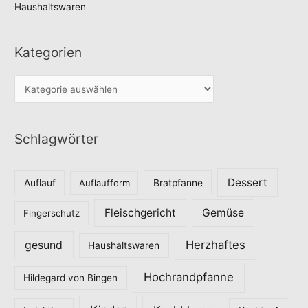
Haushaltswaren
Kategorien
K
a
t
Schlagwörter
e
g
o
Dessert
Auflauf
Auflaufform
Bratpfanne
r
Fleischgericht
Gemüse
i
Fingerschutz
e
Herzhaftes
gesund
Haushaltswaren
n
Hochrandpfanne
Hildegard von Bingen