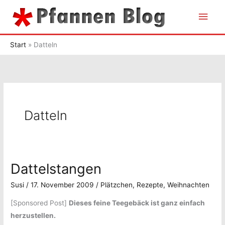
Zum
Hau
Inhalt
springen
Start
Datteln
Datteln
Dattelstangen
Susi
/
17. November 2009
/
Plätzchen
,
Rezepte
,
Weihnachten
[Sponsored Post]
Dieses feine Teegebäck ist ganz einfach
herzustellen.