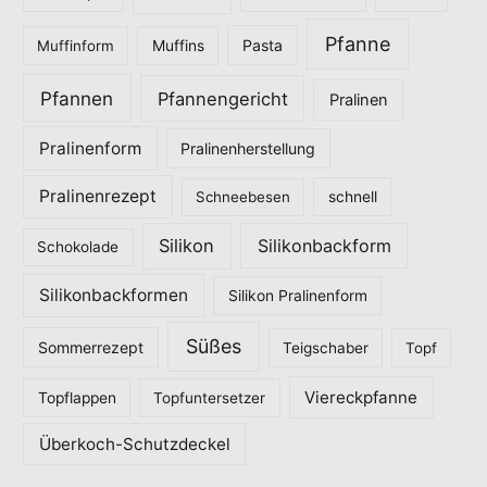
Pfanne
Pasta
Muffinform
Muffins
Pfannen
Pfannengericht
Pralinen
Pralinenform
Pralinenherstellung
Pralinenrezept
Schneebesen
schnell
Silikon
Silikonbackform
Schokolade
Silikonbackformen
Silikon Pralinenform
Süßes
Sommerrezept
Teigschaber
Topf
Viereckpfanne
Topflappen
Topfuntersetzer
Überkoch-Schutzdeckel