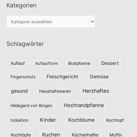
Kategorien
K
a
t
Schlagwörter
e
g
o
Dessert
Auflauf
Auflaufform
Bratpfanne
r
Fleischgericht
Gemüse
i
Fingerschutz
e
Herzhaftes
gesund
Haushaltswaren
n
Hochrandpfanne
Hildegard von Bingen
Kinder
Kochblume
Induktion
Kochtopf
Kuchen
Küchenhelfer
Kochtöpfe
Muffin