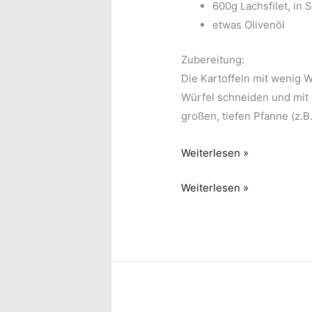
600g Lachsfilet, in
etwas Olivenöl
Zubereitung:
Die Kartoffeln mit wenig 
Würfel schneiden und mit 2
großen, tiefen Pfanne (z.B
Kartoffel-
Weiterlesen »
Lachsgratin
Kartoffel-
Weiterlesen »
Lachsgratin