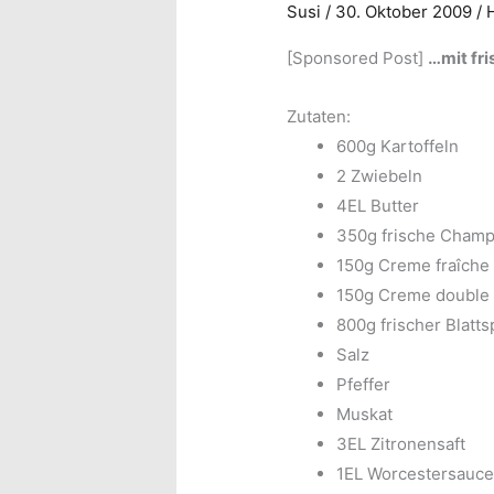
Susi
/
30. Oktober 2009
/
[Sponsored Post]
…mit fr
Zutaten:
600g Kartoffeln
2 Zwiebeln
4EL Butter
350g frische Cham
150g Creme fraîche
150g Creme double
800g frischer Blatts
Salz
Pfeffer
Muskat
3EL Zitronensaft
1EL Worcestersauc