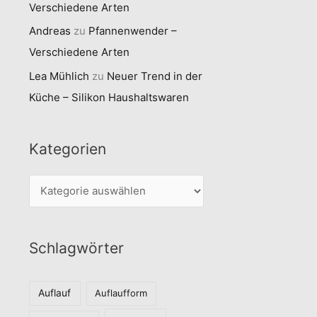
Verschiedene Arten
Andreas
zu
Pfannenwender –
Verschiedene Arten
Lea Mühlich
zu
Neuer Trend in der
Küche – Silikon Haushaltswaren
Kategorien
K
a
t
Schlagwörter
e
g
o
Auflauf
Auflaufform
r