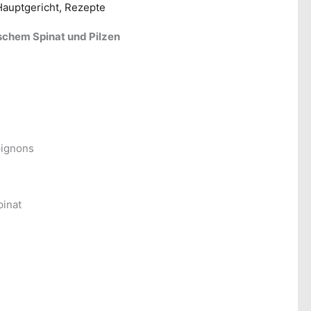
Hauptgericht
,
Rezepte
ischem Spinat und Pilzen
pignons
pinat
e