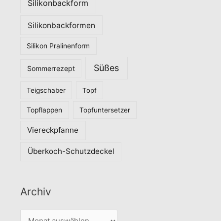
Silikonbackform
Silikonbackformen
Silikon Pralinenform
Süßes
Sommerrezept
Teigschaber
Topf
Topflappen
Topfuntersetzer
Viereckpfanne
Überkoch-Schutzdeckel
Archiv
A