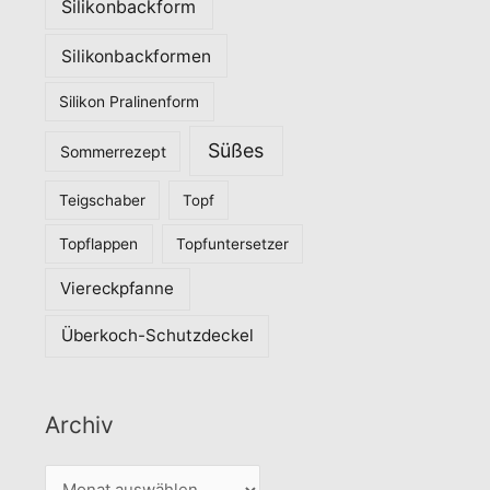
Silikonbackform
Silikonbackformen
Silikon Pralinenform
Süßes
Sommerrezept
Teigschaber
Topf
Topflappen
Topfuntersetzer
Viereckpfanne
Überkoch-Schutzdeckel
Archiv
A