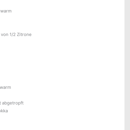
erwarm
von 1/2 Zitrone
rwarm
t abgetropft
okka