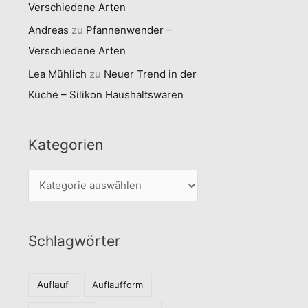
Verschiedene Arten
Andreas
zu
Pfannenwender –
Verschiedene Arten
Lea Mühlich
zu
Neuer Trend in der
Küche – Silikon Haushaltswaren
Kategorien
K
a
t
Schlagwörter
e
g
o
Auflauf
Auflaufform
r