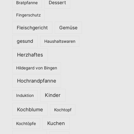
Dessert
Bratpfanne
i
Fingerschutz
e
n
Fleischgericht
Gemüse
gesund
Haushaltswaren
Herzhaftes
Hildegard von Bingen
Hochrandpfanne
Kinder
Induktion
Kochblume
Kochtopf
Kuchen
Kochtöpfe