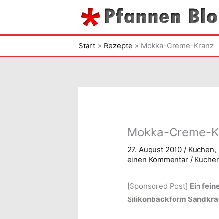
Zum
Inhalt
springen
Start
Rezepte
Mokka-Creme-Kranz
Mokka-Creme-K
27. August 2010
/
Kuchen
,
einen Kommentar
/
Kuche
[Sponsored Post]
Ein fein
Silikonbackform Sandkra