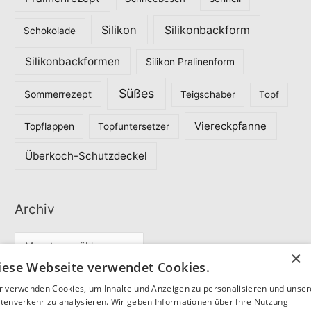
Silikon
Silikonbackform
Schokolade
Silikonbackformen
Silikon Pralinenform
Süßes
Sommerrezept
Teigschaber
Topf
Viereckpfanne
Topflappen
Topfuntersetzer
Überkoch-Schutzdeckel
Archiv
A
×
r
iese Webseite verwendet Cookies.
c
r verwenden Cookies, um Inhalte und Anzeigen zu personalisieren und unse
Partner
h
tenverkehr zu analysieren. Wir geben Informationen über Ihre Nutzung