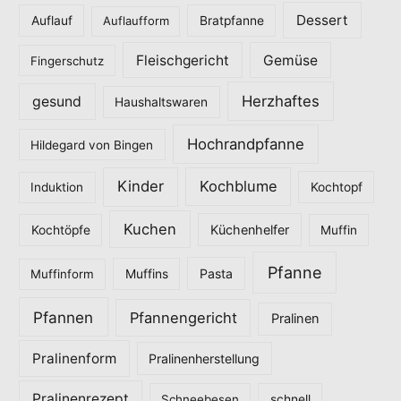
o
Dessert
Auflauf
Auflaufform
Bratpfanne
r
Fleischgericht
Gemüse
i
Fingerschutz
e
Herzhaftes
gesund
Haushaltswaren
n
Hochrandpfanne
Hildegard von Bingen
Kinder
Kochblume
Induktion
Kochtopf
Kuchen
Küchenhelfer
Kochtöpfe
Muffin
Pfanne
Pasta
Muffinform
Muffins
Pfannen
Pfannengericht
Pralinen
Pralinenform
Pralinenherstellung
Pralinenrezept
Schneebesen
schnell