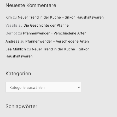
Neueste Kommentare
Kim
zu
Neuer Trend in der Küche – Silikon Haushaltswaren
Vassilis
zu
Die Geschichte der Pfanne
Gernot
zu
Pfannenwender – Verschiedene Arten
Andreas
zu
Pfannenwender – Verschiedene Arten
Lea Mühlich
zu
Neuer Trend in der Küche – Silikon
Haushaltswaren
Kategorien
K
a
t
Schlagwörter
e
g