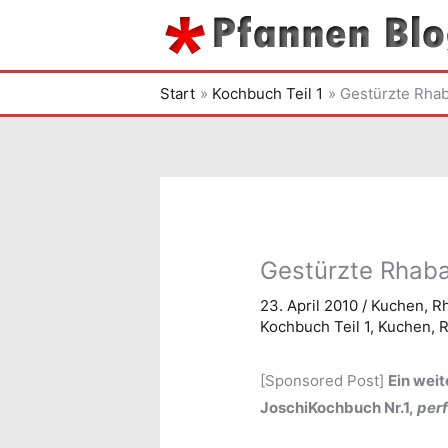
Zum
Inhalt
springen
Start
Kochbuch Teil 1
Gestürzte Rhab
Gestürzte Rhaba
23. April 2010
/
Kuchen
,
R
Kochbuch Teil 1
,
Kuchen
,
R
[Sponsored Post]
Ein wei
JoschiKochbuch Nr.1,
perf