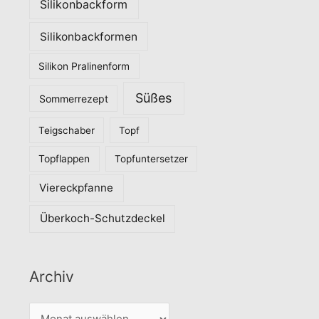
Silikonbackform
Silikonbackformen
Silikon Pralinenform
Süßes
Sommerrezept
Teigschaber
Topf
Topflappen
Topfuntersetzer
Viereckpfanne
Überkoch-Schutzdeckel
Archiv
A