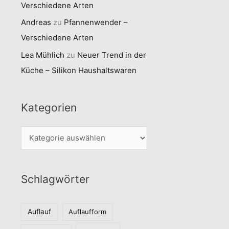
Verschiedene Arten
Andreas
zu
Pfannenwender –
Verschiedene Arten
Lea Mühlich
zu
Neuer Trend in der
Küche – Silikon Haushaltswaren
Kategorien
K
a
t
Schlagwörter
e
g
o
Auflauf
Auflaufform
r