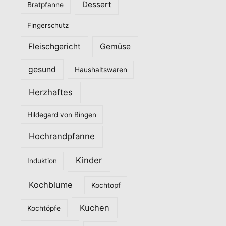
Dessert
Bratpfanne
i
Fingerschutz
e
n
Fleischgericht
Gemüse
gesund
Haushaltswaren
Herzhaftes
Hildegard von Bingen
Hochrandpfanne
Kinder
Induktion
Kochblume
Kochtopf
Kuchen
Kochtöpfe