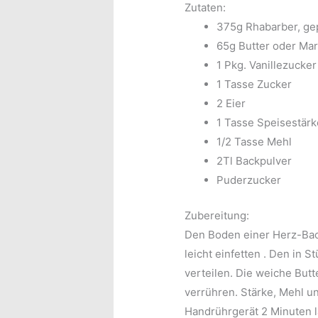
Zutaten:
375g Rhabarber, ge
65g Butter oder Mar
1 Pkg. Vanillezucker
1 Tasse Zucker
2 Eier
1 Tasse Speisestärk
1/2 Tasse Mehl
2Tl Backpulver
Puderzucker
Zubereitung:
Den Boden einer Herz-Bac
leicht einfetten
. Den in S
verteilen. Die weiche Butt
verrühren. Stärke, Mehl u
Handrührgerät 2 Minuten l