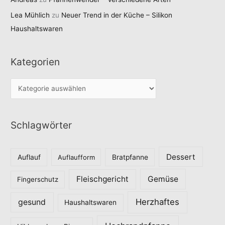
Lea Mühlich
zu
Neuer Trend in der Küche – Silikon
Haushaltswaren
Kategorien
K
a
t
Schlagwörter
e
g
o
Dessert
Auflauf
Auflaufform
Bratpfanne
r
Fleischgericht
Gemüse
i
Fingerschutz
e
Herzhaftes
gesund
Haushaltswaren
n