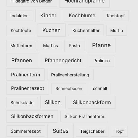
Hochrandpfanne
Hildegard von Bingen
Kinder
Kochblume
Induktion
Kochtopf
Kuchen
Küchenhelfer
Kochtöpfe
Muffin
Pfanne
Pasta
Muffinform
Muffins
Pfannen
Pfannengericht
Pralinen
Pralinenform
Pralinenherstellung
Pralinenrezept
Schneebesen
schnell
Silikon
Silikonbackform
Schokolade
Silikonbackformen
Silikon Pralinenform
Süßes
Sommerrezept
Teigschaber
Topf