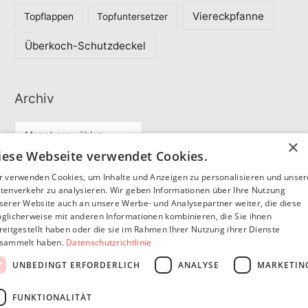
Viereckpfanne
Topflappen
Topfuntersetzer
Überkoch-Schutzdeckel
Archiv
A
×
r
iese Webseite verwendet Cookies.
c
r verwenden Cookies, um Inhalte und Anzeigen zu personalisieren und unse
Partner
h
tenverkehr zu analysieren. Wir geben Informationen über Ihre Nutzung
serer Website auch an unsere Werbe- und Analysepartner weiter, die diese
i
glicherweise mit anderen Informationen kombinieren, die Sie ihnen
v
reitgestellt haben oder die sie im Rahmen Ihrer Nutzung ihrer Dienste
SommerSEO
sammelt haben.
Datenschutzrichtlinie
UNBEDINGT ERFORDERLICH
ANALYSE
MARKETIN
FUNKTIONALITÄT