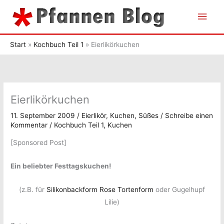
Zum
Hau
Inhalt
springen
Start
Kochbuch Teil 1
Eierlikörkuchen
Eierlikörkuchen
11. September 2009
/
Eierlikör
,
Kuchen
,
Süßes
/
Schreibe einen
Kommentar
/
Kochbuch Teil 1
,
Kuchen
[Sponsored Post]
Ein beliebter Festtagskuchen!
(z.B. für
Silikonbackform Rose Tortenform
oder Gugelhupf
Lilie)