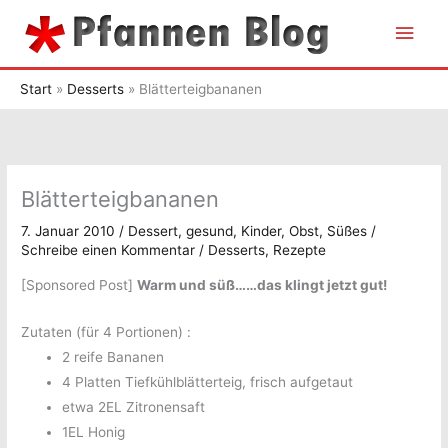
Zum
Hau
Inhalt
springen
Start
Desserts
Blätterteigbananen
Blätterteigbananen
7. Januar 2010
/
Dessert
,
gesund
,
Kinder
,
Obst
,
Süßes
/
Schreibe einen Kommentar
/
Desserts
,
Rezepte
[Sponsored Post]
Warm und süß……das klingt jetzt gut!
Zutaten (für 4 Portionen) :
2 reife Bananen
4 Platten Tiefkühlblätterteig, frisch aufgetaut
etwa 2EL Zitronensaft
1EL Honig