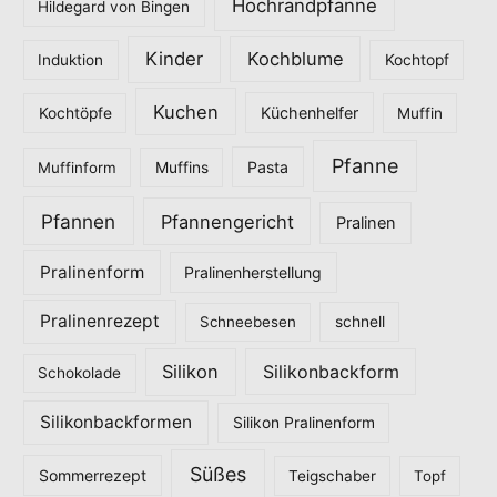
Hochrandpfanne
Hildegard von Bingen
Kinder
Kochblume
Induktion
Kochtopf
Kuchen
Küchenhelfer
Kochtöpfe
Muffin
Pfanne
Pasta
Muffinform
Muffins
Pfannen
Pfannengericht
Pralinen
Pralinenform
Pralinenherstellung
Pralinenrezept
Schneebesen
schnell
Silikon
Silikonbackform
Schokolade
Silikonbackformen
Silikon Pralinenform
Süßes
Sommerrezept
Teigschaber
Topf