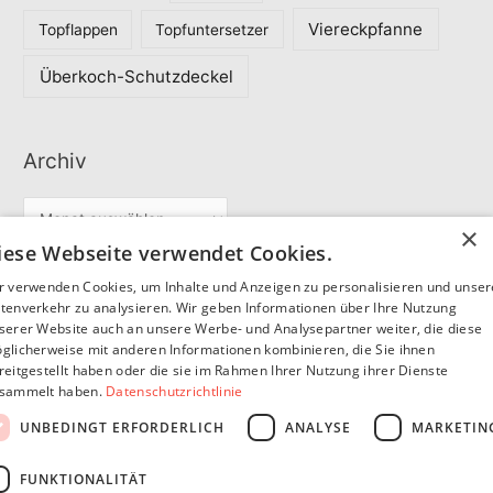
Viereckpfanne
Topflappen
Topfuntersetzer
Überkoch-Schutzdeckel
Archiv
A
×
r
iese Webseite verwendet Cookies.
c
r verwenden Cookies, um Inhalte und Anzeigen zu personalisieren und unse
Partner
h
tenverkehr zu analysieren. Wir geben Informationen über Ihre Nutzung
serer Website auch an unsere Werbe- und Analysepartner weiter, die diese
i
glicherweise mit anderen Informationen kombinieren, die Sie ihnen
v
reitgestellt haben oder die sie im Rahmen Ihrer Nutzung ihrer Dienste
SommerSEO
sammelt haben.
Datenschutzrichtlinie
UNBEDINGT ERFORDERLICH
ANALYSE
MARKETIN
FUNKTIONALITÄT