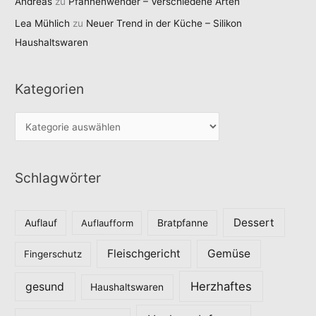
Andreas
zu
Pfannenwender – Verschiedene Arten
Lea Mühlich
zu
Neuer Trend in der Küche – Silikon
Haushaltswaren
Kategorien
K
a
t
Schlagwörter
e
g
o
Dessert
Auflauf
Auflaufform
Bratpfanne
r
Fleischgericht
Gemüse
i
Fingerschutz
e
Herzhaftes
gesund
Haushaltswaren
n