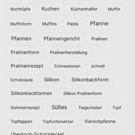
Kuchen
Küchenhelfer
Kochtöpfe
Muffin
Pfanne
Pasta
Muffinform
Muffins
Pfannen
Pfannengericht
Pralinen
Pralinenform
Pralinenherstellung
Pralinenrezept
Schneebesen
schnell
Silikon
Silikonbackform
Schokolade
Silikonbackformen
Silikon Pralinenform
Süßes
Sommerrezept
Teigschaber
Topf
Viereckpfanne
Topflappen
Topfuntersetzer
Überkoch-Schutzdeckel