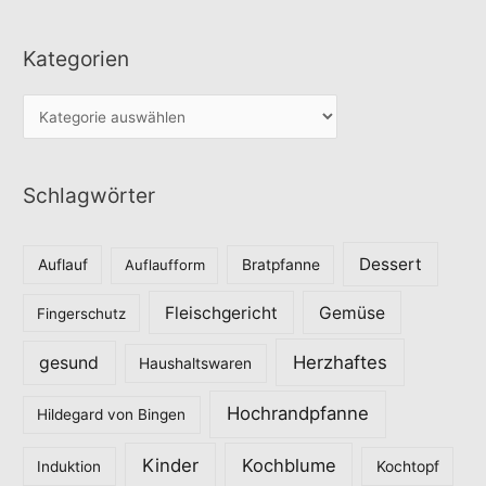
Kategorien
K
a
t
Schlagwörter
e
g
o
Dessert
Auflauf
Auflaufform
Bratpfanne
r
Fleischgericht
Gemüse
i
Fingerschutz
e
Herzhaftes
gesund
Haushaltswaren
n
Hochrandpfanne
Hildegard von Bingen
Kinder
Kochblume
Induktion
Kochtopf