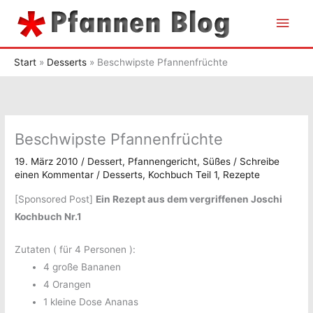
Zum
Hau
Inhalt
springen
Start
Desserts
Beschwipste Pfannenfrüchte
Beschwipste Pfannenfrüchte
19. März 2010
/
Dessert
,
Pfannengericht
,
Süßes
/
Schreibe
einen Kommentar
/
Desserts
,
Kochbuch Teil 1
,
Rezepte
[Sponsored Post]
Ein Rezept aus dem vergriffenen Joschi
Kochbuch Nr.1
Zutaten ( für 4 Personen ):
4 große Bananen
4 Orangen
1 kleine Dose Ananas