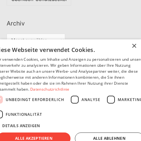
Archiv
A
×
r
iese Webseite verwendet Cookies.
c
r verwenden Cookies, um Inhalte und Anzeigen zu personalisieren und unse
Partner
h
tenverkehr zu analysieren. Wir geben Informationen über Ihre Nutzung
serer Website auch an unsere Werbe- und Analysepartner weiter, die diese
i
glicherweise mit anderen Informationen kombinieren, die Sie ihnen
v
reitgestellt haben oder die sie im Rahmen Ihrer Nutzung ihrer Dienste
SommerSEO
sammelt haben.
Datenschutzrichtlinie
UNBEDINGT ERFORDERLICH
ANALYSE
MARKETIN
FUNKTIONALITÄT
DETAILS ANZEIGEN
Copyright © 2026
Pfannen Blog
Impressum
Datenschutzerklärung
ALLE AKZEPTIEREN
ALLE ABLEHNEN