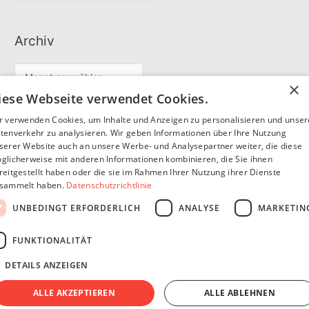
Archiv
A
×
r
iese Webseite verwendet Cookies.
c
r verwenden Cookies, um Inhalte und Anzeigen zu personalisieren und unse
Partner
h
tenverkehr zu analysieren. Wir geben Informationen über Ihre Nutzung
serer Website auch an unsere Werbe- und Analysepartner weiter, die diese
i
glicherweise mit anderen Informationen kombinieren, die Sie ihnen
v
reitgestellt haben oder die sie im Rahmen Ihrer Nutzung ihrer Dienste
SommerSEO
sammelt haben.
Datenschutzrichtlinie
UNBEDINGT ERFORDERLICH
ANALYSE
MARKETIN
FUNKTIONALITÄT
DETAILS ANZEIGEN
Copyright © 2026
Pfannen Blog
Impressum
Datenschutzerklärung
ALLE AKZEPTIEREN
ALLE ABLEHNEN