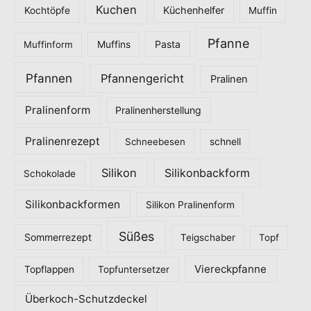
Kuchen
Küchenhelfer
Kochtöpfe
Muffin
Pfanne
Pasta
Muffinform
Muffins
Pfannen
Pfannengericht
Pralinen
Pralinenform
Pralinenherstellung
Pralinenrezept
Schneebesen
schnell
Silikon
Silikonbackform
Schokolade
Silikonbackformen
Silikon Pralinenform
Süßes
Sommerrezept
Teigschaber
Topf
Viereckpfanne
Topflappen
Topfuntersetzer
Überkoch-Schutzdeckel