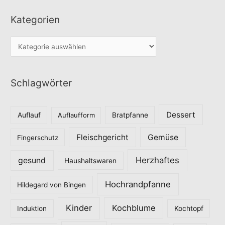
Kategorien
K
a
t
Schlagwörter
e
g
o
Dessert
Auflauf
Auflaufform
Bratpfanne
r
Fleischgericht
Gemüse
i
Fingerschutz
e
Herzhaftes
gesund
Haushaltswaren
n
Hochrandpfanne
Hildegard von Bingen
Kinder
Kochblume
Induktion
Kochtopf