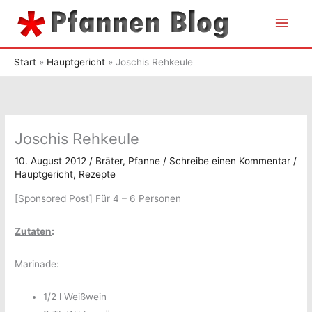
Zum
Hau
Inhalt
springen
Start
Hauptgericht
Joschis Rehkeule
Joschis Rehkeule
10. August 2012
/
Bräter
,
Pfanne
/
Schreibe einen Kommentar
/
Hauptgericht
,
Rezepte
[Sponsored Post] Für 4 – 6 Personen
Zutaten
:
Marinade:
1/2 l Weißwein