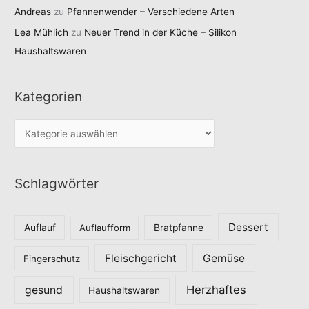
Andreas
zu
Pfannenwender – Verschiedene Arten
Lea Mühlich
zu
Neuer Trend in der Küche – Silikon
Haushaltswaren
Kategorien
K
a
t
Schlagwörter
e
g
o
Dessert
Auflauf
Auflaufform
Bratpfanne
r
Fleischgericht
Gemüse
i
Fingerschutz
e
Herzhaftes
gesund
Haushaltswaren
n