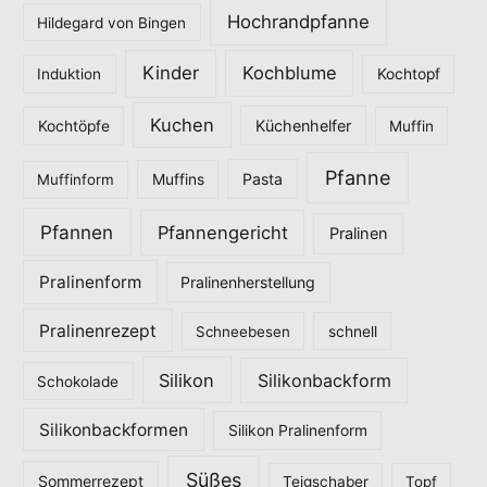
Hochrandpfanne
Hildegard von Bingen
Kinder
Kochblume
Induktion
Kochtopf
Kuchen
Küchenhelfer
Kochtöpfe
Muffin
Pfanne
Pasta
Muffinform
Muffins
Pfannen
Pfannengericht
Pralinen
Pralinenform
Pralinenherstellung
Pralinenrezept
Schneebesen
schnell
Silikon
Silikonbackform
Schokolade
Silikonbackformen
Silikon Pralinenform
Süßes
Sommerrezept
Teigschaber
Topf