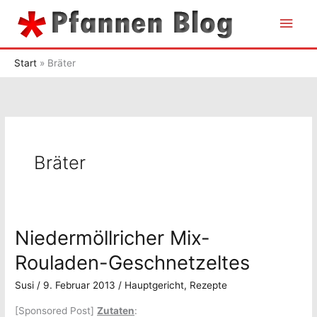
Zum
Hau
Inhalt
springen
Start
Bräter
Bräter
Niedermöllricher Mix-
Rouladen-Geschnetzeltes
Susi
/
9. Februar 2013
/
Hauptgericht
,
Rezepte
[Sponsored Post]
Zutaten
: