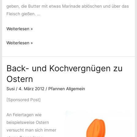
geben, die Butter mit etwas Marinade ablöschen und über das
Fleisch gießen. …
Joschis
Weiterlesen »
Rehkeule
Joschis
Weiterlesen »
Rehkeule
Back- und Kochvergnügen zu
Ostern
Susi
/
4. März 2012
/
Pfannen Allgemein
[Sponsored Post]
An Feiertagen wie
beispielsweise Ostern
versucht man sich immer