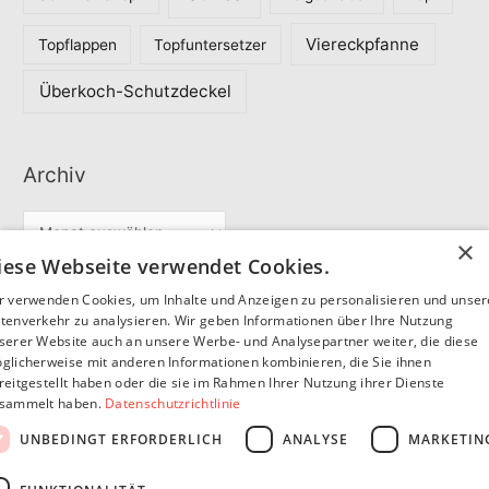
Viereckpfanne
Topflappen
Topfuntersetzer
Überkoch-Schutzdeckel
Archiv
A
×
r
iese Webseite verwendet Cookies.
c
r verwenden Cookies, um Inhalte und Anzeigen zu personalisieren und unse
Partner
h
tenverkehr zu analysieren. Wir geben Informationen über Ihre Nutzung
serer Website auch an unsere Werbe- und Analysepartner weiter, die diese
i
glicherweise mit anderen Informationen kombinieren, die Sie ihnen
v
reitgestellt haben oder die sie im Rahmen Ihrer Nutzung ihrer Dienste
SommerSEO
sammelt haben.
Datenschutzrichtlinie
UNBEDINGT ERFORDERLICH
ANALYSE
MARKETIN