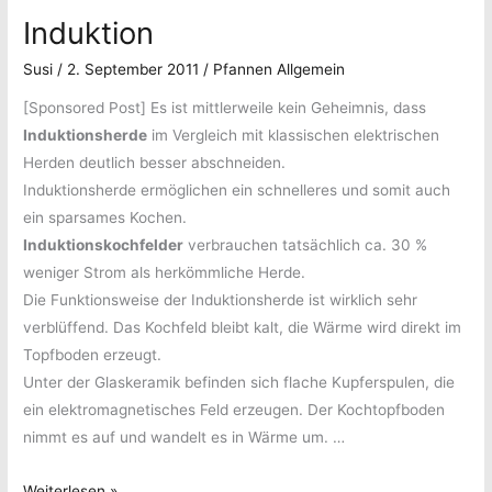
Ostern
Induktion
zu
Ostern
Susi
/
2. September 2011
/
Pfannen Allgemein
[Sponsored Post] Es ist mittlerweile kein Geheimnis, dass
Induktionsherde
im Vergleich mit klassischen elektrischen
Herden deutlich besser abschneiden.
Induktionsherde ermöglichen ein schnelleres und somit auch
ein sparsames Kochen.
Induktionskochfelder
verbrauchen tatsächlich ca. 30 %
weniger Strom als herkömmliche Herde.
Die Funktionsweise der Induktionsherde ist wirklich sehr
verblüffend. Das Kochfeld bleibt kalt, die Wärme wird direkt im
Topfboden erzeugt.
Unter der Glaskeramik befinden sich flache Kupferspulen, die
ein elektromagnetisches Feld erzeugen. Der Kochtopfboden
nimmt es auf und wandelt es in Wärme um. …
Induktion
Weiterlesen »