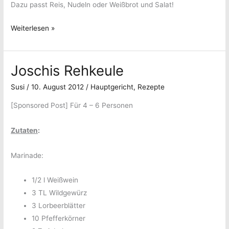
Dazu passt Reis, Nudeln oder Weißbrot und Salat!
Niedermöllricher
Weiterlesen »
Mix-
Rouladen-
Joschis Rehkeule
Geschnetzeltes
Susi
/
10. August 2012
/
Hauptgericht
,
Rezepte
[Sponsored Post] Für 4 – 6 Personen
Zutaten
:
Marinade:
1/2 l Weißwein
3 TL Wildgewürz
3 Lorbeerblätter
10 Pfefferkörner