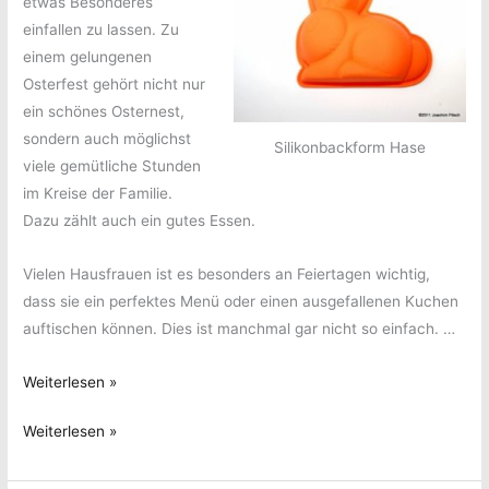
etwas Besonderes
einfallen zu lassen. Zu
einem gelungenen
Osterfest gehört nicht nur
ein schönes Osternest,
sondern auch möglichst
Silikonbackform Hase
viele gemütliche Stunden
im Kreise der Familie.
Dazu zählt auch ein gutes Essen.
Vielen Hausfrauen ist es besonders an Feiertagen wichtig,
dass sie ein perfektes Menü oder einen ausgefallenen Kuchen
auftischen können. Dies ist manchmal gar nicht so einfach. …
Back-
Weiterlesen »
und
Back-
Weiterlesen »
Kochvergnügen
und
zu
Kochvergnügen