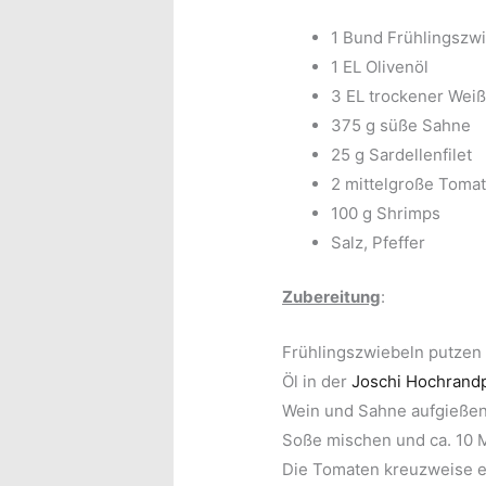
1 Bund Frühlingszw
1 EL Olivenöl
3 EL trockener Wei
375 g süße Sahne
25 g Sardellenfilet
2 mittelgroße Toma
100 g Shrimps
Salz, Pfeffer
Zubereitung
:
Frühlingszwiebeln putzen 
Öl in der
Joschi Hochrand
Wein und Sahne aufgießen.
Soße mischen und ca. 10 M
Die Tomaten kreuzweise e