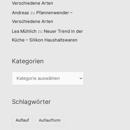
Verschiedene Arten
Andreas
zu
Pfannenwender –
Verschiedene Arten
Lea Mühlich
zu
Neuer Trend in der
Küche – Silikon Haushaltswaren
Kategorien
K
a
t
Schlagwörter
e
g
o
Auflauf
Auflaufform
r