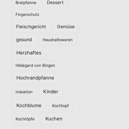
Dessert
Bratpfanne
i
Fingerschutz
e
n
Fleischgericht
Gemüse
gesund
Haushaltswaren
Herzhaftes
Hildegard von Bingen
Hochrandpfanne
Kinder
Induktion
Kochblume
Kochtopf
Kuchen
Kochtöpfe