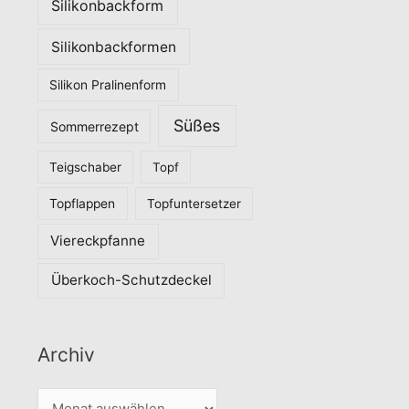
Silikonbackform
Silikonbackformen
Silikon Pralinenform
Süßes
Sommerrezept
Teigschaber
Topf
Topflappen
Topfuntersetzer
Viereckpfanne
Überkoch-Schutzdeckel
Archiv
A