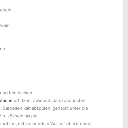
iebeln
ßwein
ten
und fein hacken.
pfanne
erhitzen, Zwiebeln darin andünsten.
 Sardellen kalt abspülen, gehackt unter die
in. köcheln lassen.
inritzen, mit kochendem Wasser überbrühen,