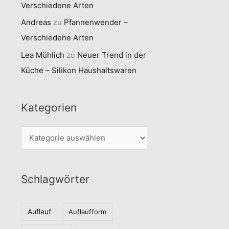
Verschiedene Arten
Andreas
zu
Pfannenwender –
Verschiedene Arten
Lea Mühlich
zu
Neuer Trend in der
Küche – Silikon Haushaltswaren
Kategorien
K
a
t
Schlagwörter
e
g
o
Auflauf
Auflaufform
r