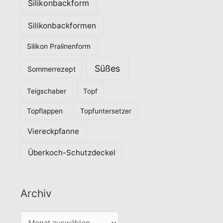
Silikonbackform
Silikonbackformen
Silikon Pralinenform
Süßes
Sommerrezept
Teigschaber
Topf
Topflappen
Topfuntersetzer
Viereckpfanne
Überkoch-Schutzdeckel
Archiv
A