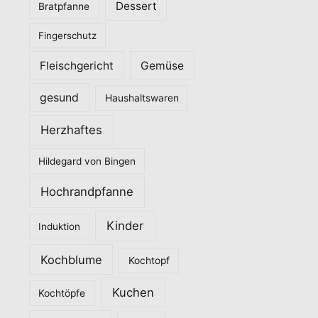
Dessert
Bratpfanne
i
Fingerschutz
e
n
Fleischgericht
Gemüse
gesund
Haushaltswaren
Herzhaftes
Hildegard von Bingen
Hochrandpfanne
Kinder
Induktion
Kochblume
Kochtopf
Kuchen
Kochtöpfe