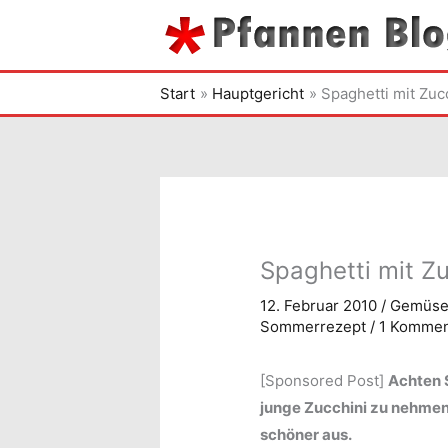
Zum
Inhalt
springen
Start
Hauptgericht
Spaghetti mit Zuc
Spaghetti mit Zu
12. Februar 2010
/
Gemüs
Sommerrezept
/
1 Kommen
[Sponsored Post]
Achten S
junge Zucchini zu nehmen
schöner aus.