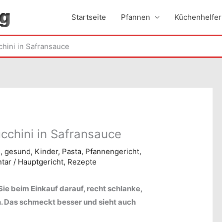
Startseite
Pfannen
Küchenhelfer
chini in Safransauce
cchini in Safransauce
e
,
gesund
,
Kinder
,
Pasta
,
Pfannengericht
,
tar
/
Hauptgericht
,
Rezepte
ie beim Einkauf darauf, recht schlanke,
. Das schmeckt besser und sieht auch