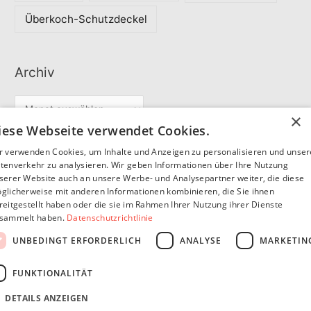
Überkoch-Schutzdeckel
Archiv
A
×
r
iese Webseite verwendet Cookies.
c
r verwenden Cookies, um Inhalte und Anzeigen zu personalisieren und unse
Partner
h
tenverkehr zu analysieren. Wir geben Informationen über Ihre Nutzung
serer Website auch an unsere Werbe- und Analysepartner weiter, die diese
i
glicherweise mit anderen Informationen kombinieren, die Sie ihnen
v
reitgestellt haben oder die sie im Rahmen Ihrer Nutzung ihrer Dienste
SommerSEO
sammelt haben.
Datenschutzrichtlinie
UNBEDINGT ERFORDERLICH
ANALYSE
MARKETIN
FUNKTIONALITÄT
DETAILS ANZEIGEN
Copyright © 2026
Pfannen Blog