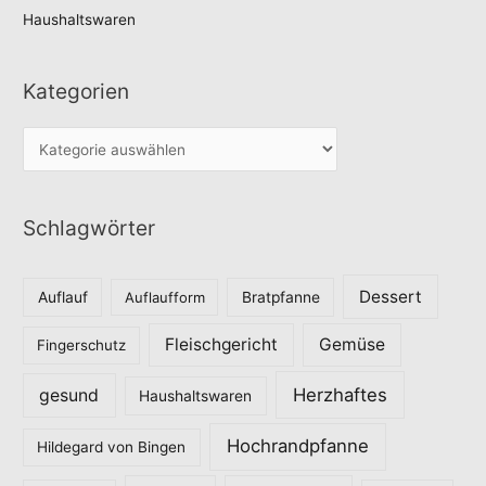
Haushaltswaren
Kategorien
K
a
t
Schlagwörter
e
g
o
Dessert
Auflauf
Auflaufform
Bratpfanne
r
Fleischgericht
Gemüse
i
Fingerschutz
e
Herzhaftes
gesund
Haushaltswaren
n
Hochrandpfanne
Hildegard von Bingen