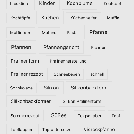
Kinder
Kochblume
Induktion
Kochtopf
Kuchen
Küchenhelfer
Kochtöpfe
Muffin
Pfanne
Pasta
Muffinform
Muffins
Pfannen
Pfannengericht
Pralinen
Pralinenform
Pralinenherstellung
Pralinenrezept
Schneebesen
schnell
Silikon
Silikonbackform
Schokolade
Silikonbackformen
Silikon Pralinenform
Süßes
Sommerrezept
Teigschaber
Topf
Viereckpfanne
Topflappen
Topfuntersetzer