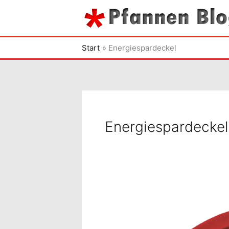
Zum
Inhalt
springen
Start
Energiespardeckel
Energiespardeckel