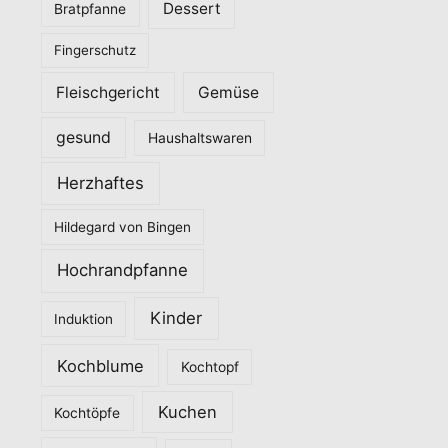
Dessert
Bratpfanne
i
Fingerschutz
e
n
Fleischgericht
Gemüse
gesund
Haushaltswaren
Herzhaftes
Hildegard von Bingen
Hochrandpfanne
Kinder
Induktion
Kochblume
Kochtopf
Kuchen
Kochtöpfe