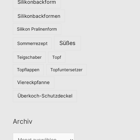
Silikonbackform
Silikonbackformen
Silikon Pralinenform
Süßes
Sommerrezept
Teigschaber
Topf
Topflappen
Topfuntersetzer
Viereckpfanne
Überkoch-Schutzdeckel
Archiv
A