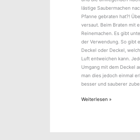
lästige Saubermachen nach
Pfanne gebraten hat?! Über
versaut. Beim Braten mit 
Reinemachen. Es gibt unte
der Verwendung. So gibt 
Deckel oder Deckel, welch
Luft entweichen kann. Jed
Umgang mit dem Deckel auf
man dies jedoch einmal er
besser und sauberer zube
Pfannendeckel
Weiterlesen »
–
Die
richtige
Wahl