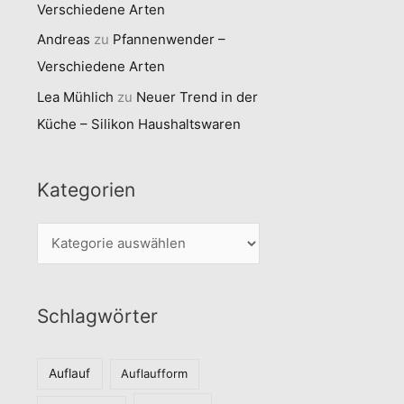
Verschiedene Arten
Andreas
zu
Pfannenwender –
Verschiedene Arten
Lea Mühlich
zu
Neuer Trend in der
Küche – Silikon Haushaltswaren
Kategorien
K
a
t
Schlagwörter
e
g
o
Auflauf
Auflaufform
r