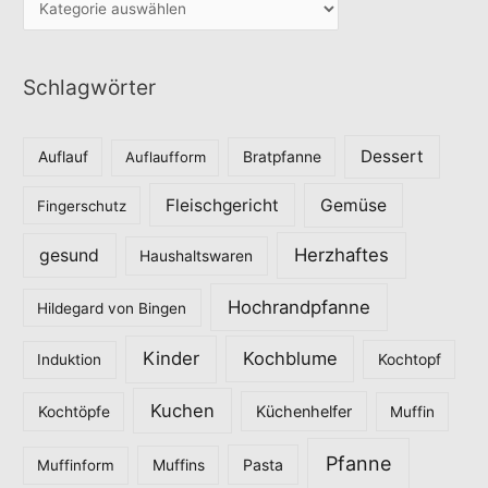
a
t
Schlagwörter
e
g
o
Dessert
Auflauf
Auflaufform
Bratpfanne
r
Fleischgericht
Gemüse
i
Fingerschutz
e
Herzhaftes
gesund
Haushaltswaren
n
Hochrandpfanne
Hildegard von Bingen
Kinder
Kochblume
Induktion
Kochtopf
Kuchen
Küchenhelfer
Kochtöpfe
Muffin
Pfanne
Pasta
Muffinform
Muffins