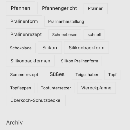
Pfannen
Pfannengericht
Pralinen
Pralinenform
Pralinenherstellung
Pralinenrezept
Schneebesen
schnell
Silikon
Silikonbackform
Schokolade
Silikonbackformen
Silikon Pralinenform
Süßes
Sommerrezept
Teigschaber
Topf
Viereckpfanne
Topflappen
Topfuntersetzer
Überkoch-Schutzdeckel
Archiv