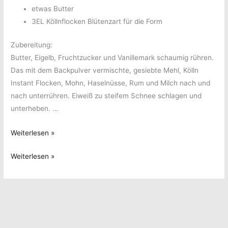
etwas Butter
3EL Köllnflocken Blütenzart für die Form
Zubereitung:
Butter, Eigelb, Fruchtzucker und Vanillemark schaumig rühren.
Das mit dem Backpulver vermischte, gesiebte Mehl, Kölln
Instant Flocken, Mohn, Haselnüsse, Rum und Milch nach und
nach unterrühren. Eiweiß zu steifem Schnee schlagen und
unterheben. …
Nuss-
Weiterlesen »
Mohn-
Nuss-
Weiterlesen »
Kuchen
Mohn-
Kuchen