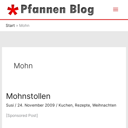
Zum
Hau
Inhalt
springen
Start
Mohn
Mohn
Mohnstollen
Susi
/
24. November 2009
/
Kuchen
,
Rezepte
,
Weihnachten
[Sponsored Post]