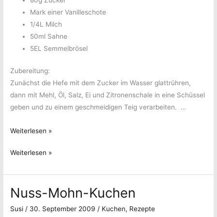
80g Zucker
Mark einer Vanilleschote
1/4L Milch
50ml Sahne
5EL Semmelbrösel
Zubereitung:
Zunächst die Hefe mit dem Zucker im Wasser glattrühren,
dann mit Mehl, Öl, Salz, Ei und Zitronenschale in eine Schüssel
geben und zu einem geschmeidigen Teig verarbeiten. …
Mohnstollen
Weiterlesen »
Mohnstollen
Weiterlesen »
Nuss-Mohn-Kuchen
Susi
/
30. September 2009
/
Kuchen
,
Rezepte