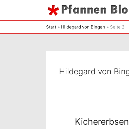
Zum
Inhalt
springen
Start
Hildegard von Bingen
Seite 2
Hildegard von Bin
Kichererbse