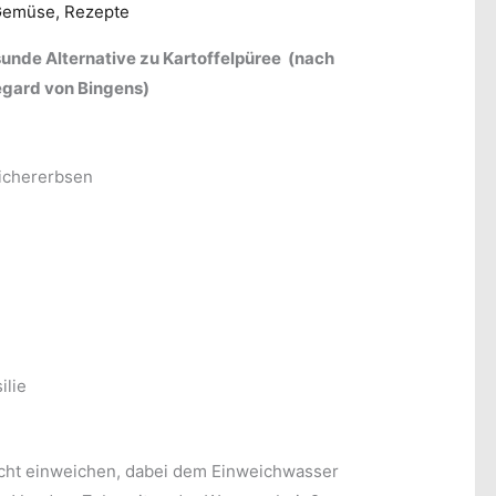
Gemüse
,
Rezepte
sunde Alternative zu Kartoffelpüree (nach
egard von Bingens)
ichererbsen
ilie
cht einweichen, dabei dem Einweichwasser