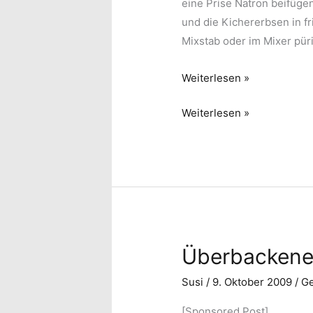
eine Prise Natron beifüge
und die Kichererbsen in f
Mixstab oder im Mixer pür
Kichererbsencreme
Weiterlesen »
Kichererbsencreme
Weiterlesen »
Überbackene
Susi
/
9. Oktober 2009
/
G
[Sponsored Post]