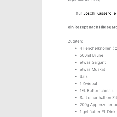
(für
Joschi Kasserolle
ein Rezept nach Hildegar
Zutaten:
4 Fenchelknollen ( 
500ml Brühe
etwas Galgant
etwas Muskat
Salz
1 Zwiebel
1EL Butterschmalz
Saft einer halben Zi
200g Appenzeller o
1 gehäufter EL Dink