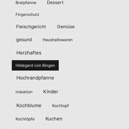
Dessert
Bratpfanne
i
Fingerschutz
e
n
Fleischgericht
Gemüse
gesund
Haushaltswaren
Herzhaftes
Hildegard von Bingen
Hochrandpfanne
Kinder
Induktion
Kochblume
Kochtopf
Kuchen
Kochtöpfe