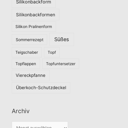
Silikonbackform
Silikonbackformen
Silikon Pralinenform
Süßes
Sommerrezept
Teigschaber
Topf
Topflappen
Topfuntersetzer
Viereckpfanne
Überkoch-Schutzdeckel
Archiv
A