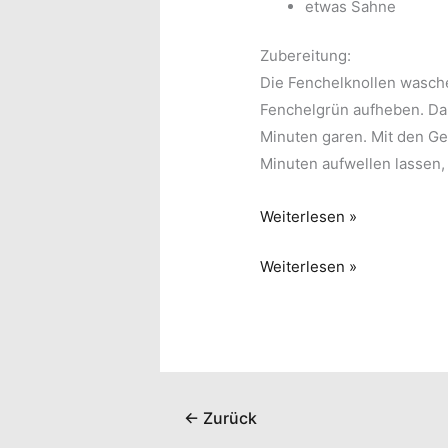
etwas Sahne
Zubereitung:
Die Fenchelknollen wasche
Fenchelgrün aufheben. Da
Minuten garen. Mit den G
Minuten aufwellen lassen,
Überbackener
Weiterlesen »
Fenchel
Überbackener
Weiterlesen »
Fenchel
←
Zurück