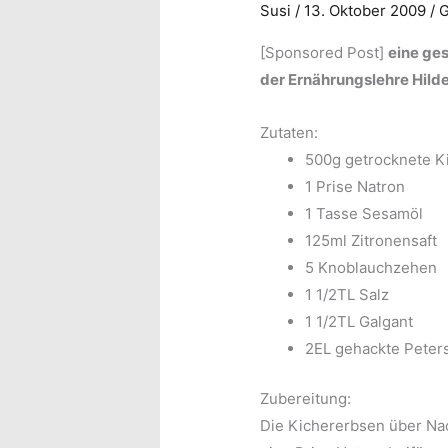
Susi
/
13. Oktober 2009
/
[Sponsored Post]
eine ge
der Ernährungslehre Hild
Zutaten:
500g getrocknete K
1 Prise Natron
1 Tasse Sesamöl
125ml Zitronensaft
5 Knoblauchzehen
1 1/2TL Salz
1 1/2TL Galgant
2EL gehackte Peters
Zubereitung:
Die Kichererbsen über Na