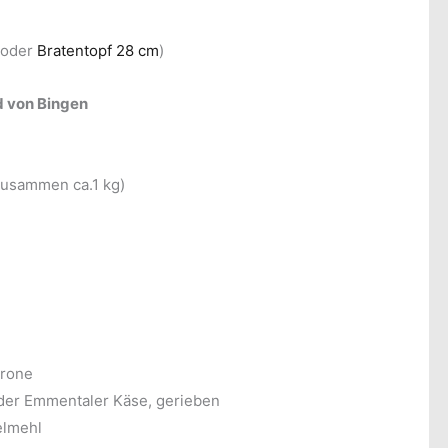
oder
Bratentopf 28 cm
)
d von Bingen
zusammen ca.1 kg)
trone
der Emmentaler Käse, gerieben
elmehl