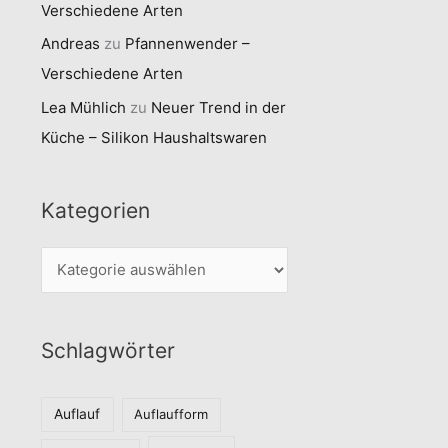
Verschiedene Arten
Andreas
zu
Pfannenwender –
Verschiedene Arten
Lea Mühlich
zu
Neuer Trend in der
Küche – Silikon Haushaltswaren
Kategorien
K
a
t
Schlagwörter
e
g
o
Auflauf
Auflaufform
r