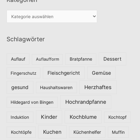
K
a
t
Schlagwörter
e
g
o
Dessert
Auflauf
Auflaufform
Bratpfanne
r
Fleischgericht
Gemüse
i
Fingerschutz
e
Herzhaftes
gesund
Haushaltswaren
n
Hochrandpfanne
Hildegard von Bingen
Kinder
Kochblume
Induktion
Kochtopf
Kuchen
Küchenhelfer
Kochtöpfe
Muffin