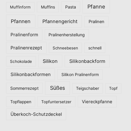
Pfanne
Pasta
Muffinform
Muffins
Pfannen
Pfannengericht
Pralinen
Pralinenform
Pralinenherstellung
Pralinenrezept
Schneebesen
schnell
Silikon
Silikonbackform
Schokolade
Silikonbackformen
Silikon Pralinenform
Süßes
Sommerrezept
Teigschaber
Topf
Viereckpfanne
Topflappen
Topfuntersetzer
Überkoch-Schutzdeckel