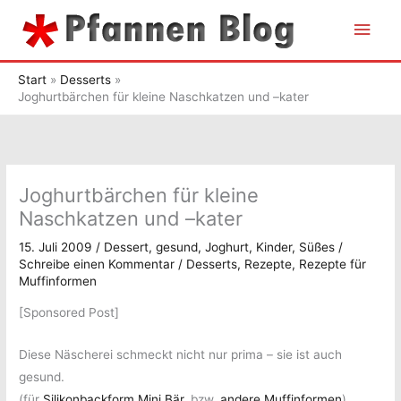
Zum
Hau
Inhalt
springen
Start
Desserts
Joghurtbärchen für kleine Naschkatzen und –kater
Joghurtbärchen für kleine
Naschkatzen und –kater
15. Juli 2009
/
Dessert
,
gesund
,
Joghurt
,
Kinder
,
Süßes
/
Schreibe einen Kommentar
/
Desserts
,
Rezepte
,
Rezepte für
Muffinformen
[Sponsored Post]
Diese Näscherei schmeckt nicht nur prima – sie ist auch
gesund.
(für
Silikonbackform Mini Bär
, bzw.
andere Muffinformen
)