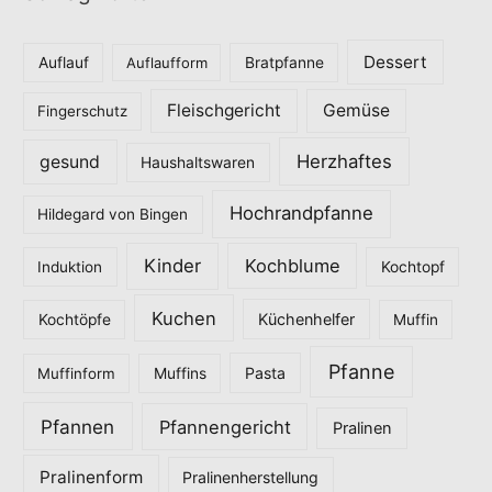
g
o
Dessert
Auflauf
Auflaufform
Bratpfanne
r
Fleischgericht
Gemüse
i
Fingerschutz
e
Herzhaftes
gesund
Haushaltswaren
n
Hochrandpfanne
Hildegard von Bingen
Kinder
Kochblume
Induktion
Kochtopf
Kuchen
Küchenhelfer
Kochtöpfe
Muffin
Pfanne
Pasta
Muffinform
Muffins
Pfannen
Pfannengericht
Pralinen
Pralinenform
Pralinenherstellung