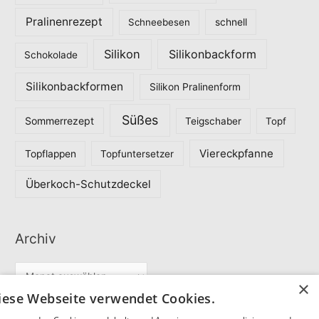
Pralinenrezept
Schneebesen
schnell
Silikon
Silikonbackform
Schokolade
Silikonbackformen
Silikon Pralinenform
Süßes
Sommerrezept
Teigschaber
Topf
Viereckpfanne
Topflappen
Topfuntersetzer
Überkoch-Schutzdeckel
Archiv
A
×
r
iese Webseite verwendet Cookies.
c