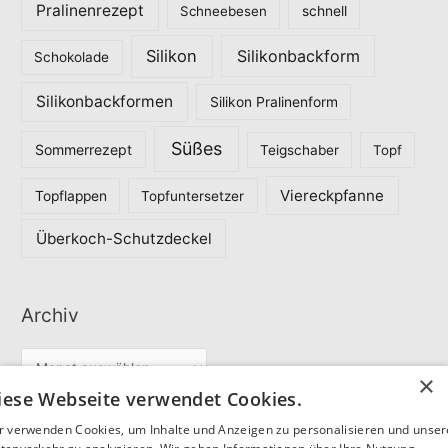
Pralinenrezept
Schneebesen
schnell
Silikon
Silikonbackform
Schokolade
Silikonbackformen
Silikon Pralinenform
Süßes
Sommerrezept
Teigschaber
Topf
Viereckpfanne
Topflappen
Topfuntersetzer
Überkoch-Schutzdeckel
Archiv
A
×
r
iese Webseite verwendet Cookies.
c
r verwenden Cookies, um Inhalte und Anzeigen zu personalisieren und unse
Partner
h