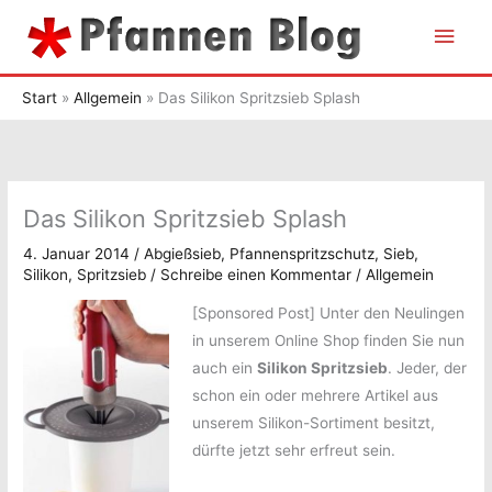
Zum
Hau
Inhalt
springen
Start
Allgemein
Das Silikon Spritzsieb Splash
Das Silikon Spritzsieb Splash
4. Januar 2014
/
Abgießsieb
,
Pfannenspritzschutz
,
Sieb
,
Silikon
,
Spritzsieb
/
Schreibe einen Kommentar
/
Allgemein
[Sponsored Post]
Unter den Neulingen
in unserem Online Shop finden Sie nun
auch ein
Silikon Spritzsieb
. Jeder, der
schon ein oder mehrere Artikel aus
unserem Silikon-Sortiment besitzt,
dürfte jetzt sehr erfreut sein.