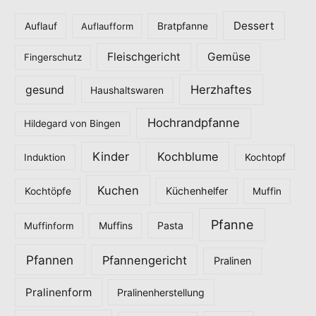
g
o
Dessert
Auflauf
Auflaufform
Bratpfanne
r
Fleischgericht
Gemüse
i
Fingerschutz
e
Herzhaftes
gesund
Haushaltswaren
n
Hochrandpfanne
Hildegard von Bingen
Kinder
Kochblume
Induktion
Kochtopf
Kuchen
Küchenhelfer
Kochtöpfe
Muffin
Pfanne
Pasta
Muffinform
Muffins
Pfannen
Pfannengericht
Pralinen
Pralinenform
Pralinenherstellung