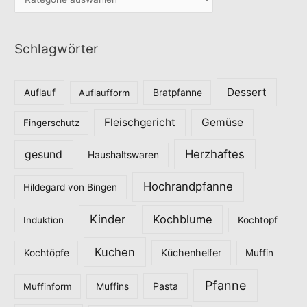
a
t
Schlagwörter
e
g
o
Dessert
Auflauf
Auflaufform
Bratpfanne
r
Fleischgericht
Gemüse
i
Fingerschutz
e
Herzhaftes
gesund
Haushaltswaren
n
Hochrandpfanne
Hildegard von Bingen
Kinder
Kochblume
Induktion
Kochtopf
Kuchen
Küchenhelfer
Kochtöpfe
Muffin
Pfanne
Pasta
Muffinform
Muffins