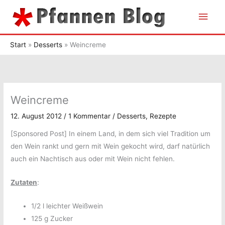
Zum
Hau
Inhalt
springen
Start
Desserts
Weincreme
Weincreme
12. August 2012
/
1 Kommentar
/
Desserts
,
Rezepte
[Sponsored Post] In einem Land, in dem sich viel Tradition um
den Wein rankt und gern mit Wein gekocht wird, darf natürlich
auch ein Nachtisch aus oder mit Wein nicht fehlen.
Zutaten
:
1/2 l leichter Weißwein
125 g Zucker