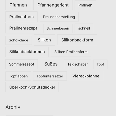
Pfannen
Pfannengericht
Pralinen
Pralinenform
Pralinenherstellung
Pralinenrezept
Schneebesen
schnell
Silikon
Silikonbackform
Schokolade
Silikonbackformen
Silikon Pralinenform
Süßes
Sommerrezept
Teigschaber
Topf
Viereckpfanne
Topflappen
Topfuntersetzer
Überkoch-Schutzdeckel
Archiv