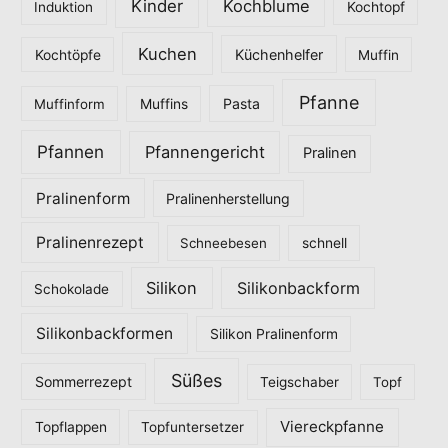
Kinder
Kochblume
Induktion
Kochtopf
Kuchen
Küchenhelfer
Kochtöpfe
Muffin
Pfanne
Pasta
Muffinform
Muffins
Pfannen
Pfannengericht
Pralinen
Pralinenform
Pralinenherstellung
Pralinenrezept
Schneebesen
schnell
Silikon
Silikonbackform
Schokolade
Silikonbackformen
Silikon Pralinenform
Süßes
Sommerrezept
Teigschaber
Topf
Viereckpfanne
Topflappen
Topfuntersetzer