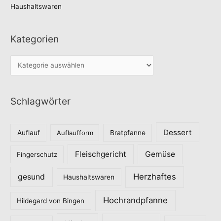
Haushaltswaren
Kategorien
K
a
t
Schlagwörter
e
g
o
Dessert
Auflauf
Auflaufform
Bratpfanne
r
Fleischgericht
Gemüse
i
Fingerschutz
e
Herzhaftes
gesund
Haushaltswaren
n
Hochrandpfanne
Hildegard von Bingen