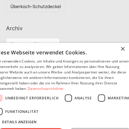
Überkoch-Schutzdeckel
Archiv
A
×
r
iese Webseite verwendet Cookies.
c
r verwenden Cookies, um Inhalte und Anzeigen zu personalisieren und unse
Partner
h
tenverkehr zu analysieren. Wir geben Informationen über Ihre Nutzung
serer Website auch an unsere Werbe- und Analysepartner weiter, die diese
i
glicherweise mit anderen Informationen kombinieren, die Sie ihnen
v
reitgestellt haben oder die sie im Rahmen Ihrer Nutzung ihrer Dienste
SommerSEO
sammelt haben.
Datenschutzrichtlinie
UNBEDINGT ERFORDERLICH
ANALYSE
MARKETIN
FUNKTIONALITÄT
DETAILS ANZEIGEN
Copyright © 2026
Pfannen Blog