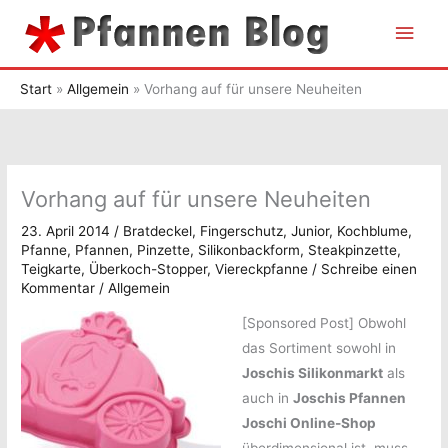
Zum
Hau
Inhalt
springen
Start
Allgemein
Vorhang auf für unsere Neuheiten
Vorhang auf für unsere Neuheiten
23. April 2014
/
Bratdeckel
,
Fingerschutz
,
Junior
,
Kochblume
,
Pfanne
,
Pfannen
,
Pinzette
,
Silikonbackform
,
Steakpinzette
,
Teigkarte
,
Überkoch-Stopper
,
Viereckpfanne
/
Schreibe einen
Kommentar
/
Allgemein
[Sponsored Post]
Obwohl
das Sortiment sowohl in
Joschis Silikonmarkt
als
auch in
Joschis Pfannen
Joschi Online-Shop