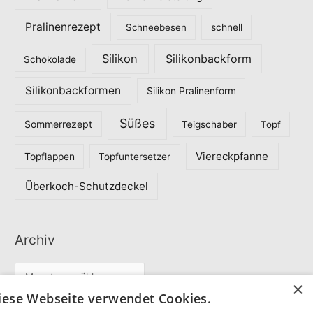
Pralinenrezept
Schneebesen
schnell
Silikon
Silikonbackform
Schokolade
Silikonbackformen
Silikon Pralinenform
Süßes
Sommerrezept
Teigschaber
Topf
Viereckpfanne
Topflappen
Topfuntersetzer
Überkoch-Schutzdeckel
Archiv
A
×
r
iese Webseite verwendet Cookies.
c