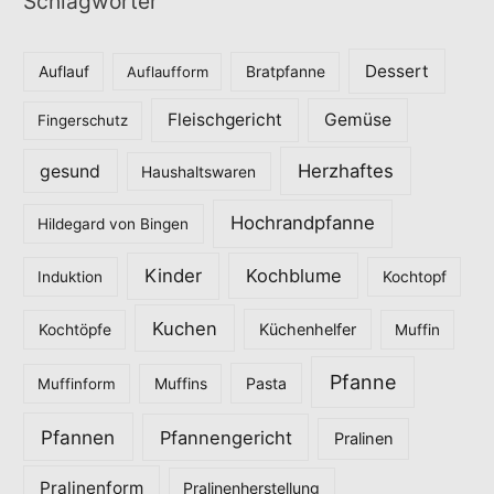
Schlagwörter
e
g
o
Dessert
Auflauf
Auflaufform
Bratpfanne
r
Fleischgericht
Gemüse
i
Fingerschutz
e
Herzhaftes
gesund
Haushaltswaren
n
Hochrandpfanne
Hildegard von Bingen
Kinder
Kochblume
Induktion
Kochtopf
Kuchen
Küchenhelfer
Kochtöpfe
Muffin
Pfanne
Pasta
Muffinform
Muffins
Pfannen
Pfannengericht
Pralinen
Pralinenform
Pralinenherstellung