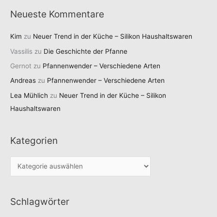
Neueste Kommentare
Kim
zu
Neuer Trend in der Küche – Silikon Haushaltswaren
Vassilis
zu
Die Geschichte der Pfanne
Gernot
zu
Pfannenwender – Verschiedene Arten
Andreas
zu
Pfannenwender – Verschiedene Arten
Lea Mühlich
zu
Neuer Trend in der Küche – Silikon
Haushaltswaren
Kategorien
K
a
t
Schlagwörter
e
g