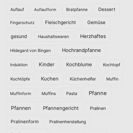
o
Dessert
Auflauf
Auflaufform
Bratpfanne
r
Fleischgericht
Gemüse
i
Fingerschutz
e
Herzhaftes
gesund
Haushaltswaren
n
Hochrandpfanne
Hildegard von Bingen
Kinder
Kochblume
Induktion
Kochtopf
Kuchen
Küchenhelfer
Kochtöpfe
Muffin
Pfanne
Pasta
Muffinform
Muffins
Pfannen
Pfannengericht
Pralinen
Pralinenform
Pralinenherstellung