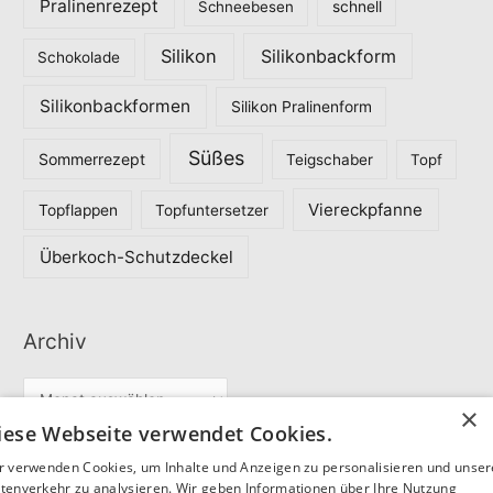
Pralinenrezept
Schneebesen
schnell
Silikon
Silikonbackform
Schokolade
Silikonbackformen
Silikon Pralinenform
Süßes
Sommerrezept
Teigschaber
Topf
Viereckpfanne
Topflappen
Topfuntersetzer
Überkoch-Schutzdeckel
Archiv
A
×
r
iese Webseite verwendet Cookies.
c
r verwenden Cookies, um Inhalte und Anzeigen zu personalisieren und unse
Partner
h
tenverkehr zu analysieren. Wir geben Informationen über Ihre Nutzung