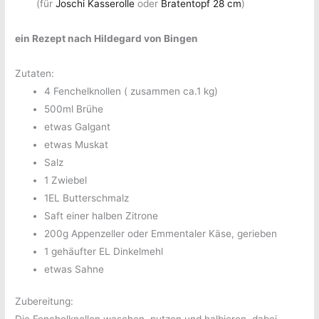
(für
Joschi Kasserolle
oder
Bratentopf 28 cm
)
ein Rezept nach Hildegard von Bingen
Zutaten:
4 Fenchelknollen ( zusammen ca.1 kg)
500ml Brühe
etwas Galgant
etwas Muskat
Salz
1 Zwiebel
1EL Butterschmalz
Saft einer halben Zitrone
200g Appenzeller oder Emmentaler Käse, gerieben
1 gehäufter EL Dinkelmehl
etwas Sahne
Zubereitung: