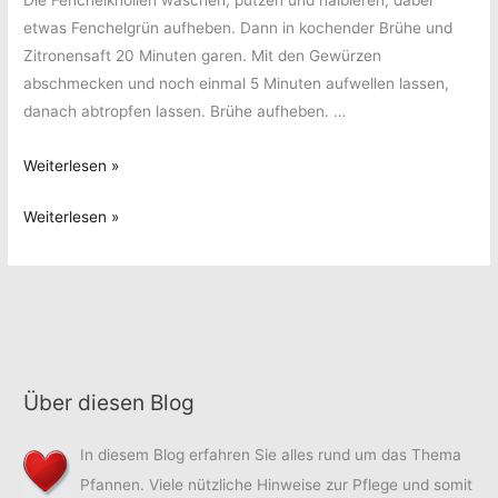
Die Fenchelknollen waschen, putzen und halbieren, dabei
etwas Fenchelgrün aufheben. Dann in kochender Brühe und
Zitronensaft 20 Minuten garen. Mit den Gewürzen
abschmecken und noch einmal 5 Minuten aufwellen lassen,
danach abtropfen lassen. Brühe aufheben. …
Überbackener
Weiterlesen »
Fenchel
Überbackener
Weiterlesen »
Fenchel
Über diesen Blog
In diesem Blog erfahren Sie alles rund um das Thema
Pfannen. Viele nützliche Hinweise zur Pflege und somit