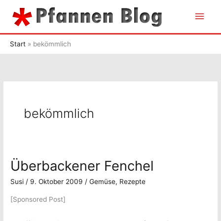
Zum
Hau
Inhalt
springen
Start
bekömmlich
bekömmlich
Überbackener Fenchel
Susi
/
9. Oktober 2009
/
Gemüse
,
Rezepte
[Sponsored Post]