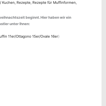
9
/
Kuchen
,
Rezepte
,
Rezepte für Muffinformen
,
eihnachtszeit beginnt. Hier haben wir ein
astler unter Ihnen:
ffin 11er/Ottagono 15er/Ovale 16er
)