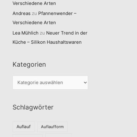
Verschiedene Arten
Andreas
zu
Pfannenwender –
Verschiedene Arten
Lea Mühlich
zu
Neuer Trend in der
Küche – Silikon Haushaltswaren
Kategorien
K
a
t
Schlagwörter
e
g
o
Auflauf
Auflaufform
r