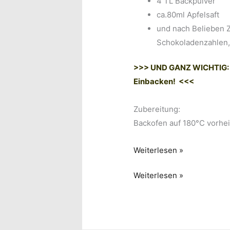
4 TL Backpulver
ca.80ml Apfelsaft
und nach Belieben Z
Schokoladenzahlen, 
>>> UND GANZ WICHTIG: 2
Einbacken! <<<
Zubereitung:
Backofen auf 180°C vorhe
Gebackener
Weiterlesen »
Adventskalender
Gebackener
Weiterlesen »
Adventskalender