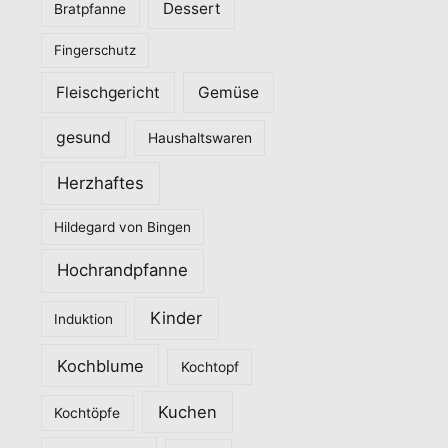
Dessert
Bratpfanne
i
Fingerschutz
e
n
Fleischgericht
Gemüse
gesund
Haushaltswaren
Herzhaftes
Hildegard von Bingen
Hochrandpfanne
Kinder
Induktion
Kochblume
Kochtopf
Kuchen
Kochtöpfe