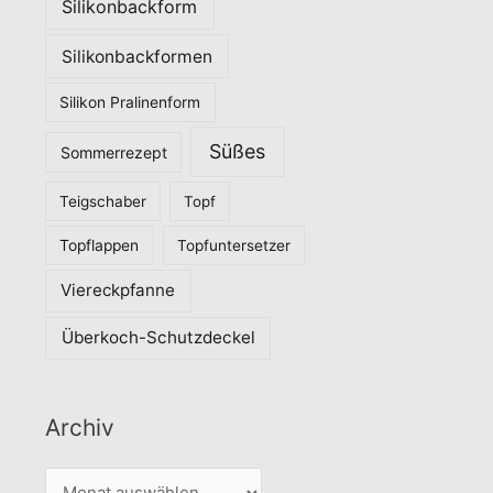
Silikonbackform
Silikonbackformen
Silikon Pralinenform
Süßes
Sommerrezept
Teigschaber
Topf
Topflappen
Topfuntersetzer
Viereckpfanne
Überkoch-Schutzdeckel
Archiv
A