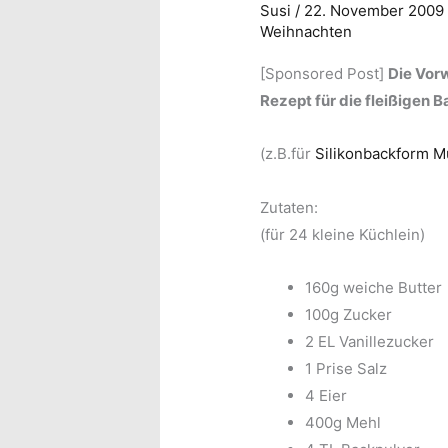
Susi
/
22. November 200
Weihnachten
[Sponsored Post]
Die Vorw
Rezept für die fleißigen B
(z.B.für
Silikonbackform Mu
Zutaten:
(für 24 kleine Küchlein)
160g weiche Butter
100g Zucker
2 EL Vanillezucker
1 Prise Salz
4 Eier
400g Mehl