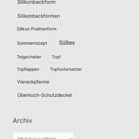
Silikonbackform
Silikonbackformen
Silikon Pralinenform
Süßes
Sommerrezept
Teigschaber
Topf
Topflappen
Topfuntersetzer
Viereckpfanne
Überkoch-Schutzdeckel
Archiv
A