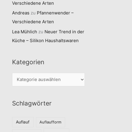
Verschiedene Arten
Andreas
zu
Pfannenwender –
Verschiedene Arten
Lea Mühlich
zu
Neuer Trend in der
Küche – Silikon Haushaltswaren
Kategorien
K
a
t
Schlagwörter
e
g
o
Auflauf
Auflaufform
r