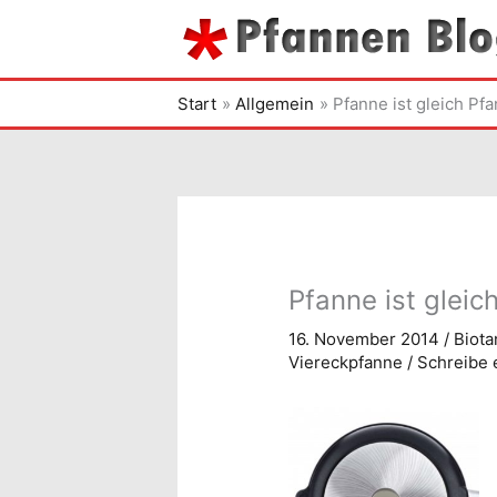
Zum
Inhalt
springen
Start
Allgemein
Pfanne ist gleich Pf
Pfanne ist gleic
16. November 2014
/
Biota
Viereckpfanne
/
Schreibe