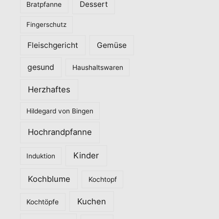
Dessert
Bratpfanne
i
Fingerschutz
e
n
Fleischgericht
Gemüse
gesund
Haushaltswaren
Herzhaftes
Hildegard von Bingen
Hochrandpfanne
Kinder
Induktion
Kochblume
Kochtopf
Kuchen
Kochtöpfe