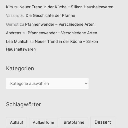
Kim
zu
Neuer Trend in der Küche – Silikon Haushaltswaren
Vassilis
zu
Die Geschichte der Pfanne
Gernot
zu
Pfannenwender – Verschiedene Arten
Andreas
zu
Pfannenwender – Verschiedene Arten
Lea Mühlich
zu
Neuer Trend in der Küche – Silikon
Haushaltswaren
Kategorien
K
a
t
Schlagwörter
e
g
o
Dessert
Auflauf
Auflaufform
Bratpfanne
r