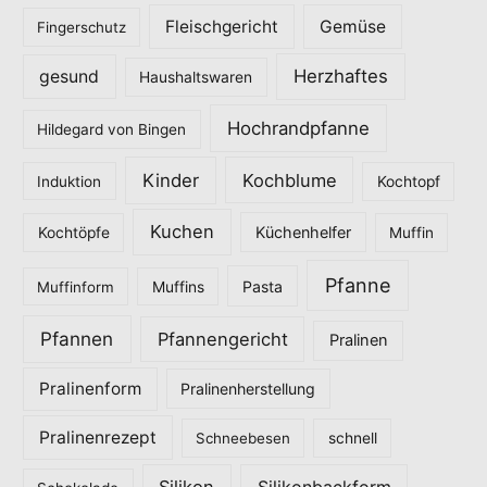
Fleischgericht
Gemüse
i
Fingerschutz
e
Herzhaftes
gesund
Haushaltswaren
n
Hochrandpfanne
Hildegard von Bingen
Kinder
Kochblume
Induktion
Kochtopf
Kuchen
Küchenhelfer
Kochtöpfe
Muffin
Pfanne
Pasta
Muffinform
Muffins
Pfannen
Pfannengericht
Pralinen
Pralinenform
Pralinenherstellung
Pralinenrezept
Schneebesen
schnell
Silikon
Silikonbackform