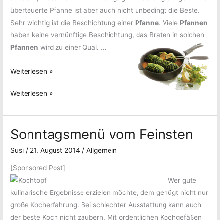
überteuerte Pfanne ist aber auch nicht unbedingt die Beste.
Sehr wichtig ist die Beschichtung einer
Pfanne
. Viele
Pfannen
haben keine vernünftige Beschichtung, das Braten in solchen
Pfannen
wird zu einer Qual.
…
Pfanne
Weiterlesen »
ist
Pfanne
Weiterlesen »
gleich
ist
Pfanne,
gleich
oder
Sonntagsmenü vom Feinsten
Pfanne,
doch
oder
nicht?
Susi
/
21. August 2014
/
Allgemein
doch
nicht?
[Sponsored Post]
Wer gute
kulinarische Ergebnisse erzielen möchte, dem genügt nicht nur
große Kocherfahrung. Bei schlechter Ausstattung kann auch
der beste Koch nicht zaubern. Mit ordentlichen Kochgefäßen