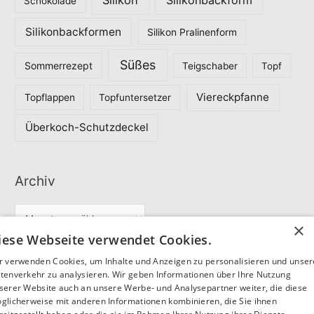
Schokolade
Silikonbackformen
Silikon Pralinenform
Süßes
Sommerrezept
Teigschaber
Topf
Viereckpfanne
Topflappen
Topfuntersetzer
Überkoch-Schutzdeckel
Archiv
A
×
r
iese Webseite verwendet Cookies.
c
r verwenden Cookies, um Inhalte und Anzeigen zu personalisieren und unse
Partner
h
tenverkehr zu analysieren. Wir geben Informationen über Ihre Nutzung
serer Website auch an unsere Werbe- und Analysepartner weiter, die diese
i
glicherweise mit anderen Informationen kombinieren, die Sie ihnen
v