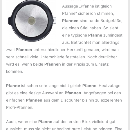
Aussage „Pfanne ist gleich
Pfanne“ sicherlich stimmen,
Pfannen
sind runde Bratgefäße,
die einen Stiel haben. So sieht
eine typische
Pfanne
zumindest
aus. Betrachtet man allerdings
zwei
Pfannen
unterschiedlicher Herkunft genauer, wird man
sehr schnell viele Unterschiede feststellen. Noch deutlicher
wird es, wenn beide
Pfannen
in der Praxis zum Einsatz
kommen.
Pfanne
ist schon sehr lange nicht gleich
Pfanne
. Heutzutage
gibt es eine riesige Auswahl an
Pfannen
. Angefangen bei den
einfachen
Pfannen
aus dem Discounter bis hin zu exzellenten
Profi-Pfannen.
Auch, wenn eine
Pfanne
auf den ersten Blick vielleicht gut
aussieht, muss sie nicht unbedingt gute Leistung bringen. Eine