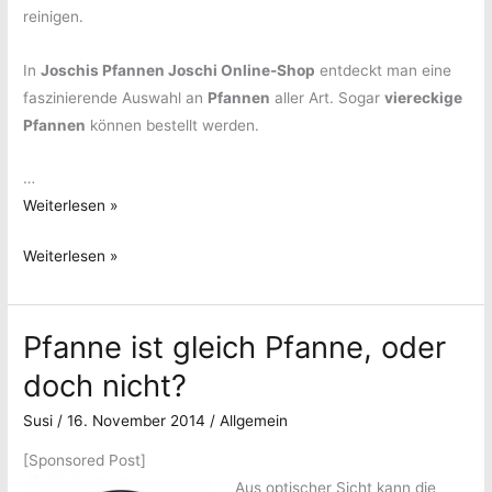
reinigen.
In
Joschis Pfannen Joschi Online-Shop
entdeckt man eine
faszinierende Auswahl an
Pfannen
aller Art. Sogar
viereckige
Pfannen
können bestellt werden.
…
Pfannen
Weiterlesen »
von
Pfannen
Weiterlesen »
Joschi
von
–
Joschi
Von
Pfanne ist gleich Pfanne, oder
–
wem
Von
sonst!?
doch nicht?
wem
sonst!?
Susi
/
16. November 2014
/
Allgemein
[Sponsored Post]
Aus optischer Sicht kann die