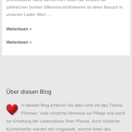
zahlreichen bunten Silikonhaushaltswaren ist einen Besuch in
unserem Laden Wert. …
Neuer
Weiterlesen »
Laden
Neuer
Weiterlesen »
in
Laden
der
in
Juliuspromenade
der
Juliuspromenade
Über diesen Blog
In diesem Blog erfahren Sie alles rund um das Thema
Pfannen. Viele nützliche Hinweise zur Pflege und somit
zur Erhaltung der Lebensdauer Ihrer Pfanne. Auch nützliche
Küchenhelfer werden mit vorgestellt, welche Ihnen das