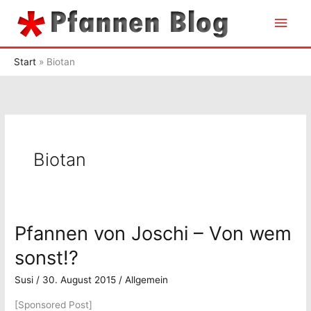
Zum
Hau
Inhalt
springen
Start
Biotan
Biotan
Pfannen von Joschi – Von wem
sonst!?
Susi
/
30. August 2015
/
Allgemein
[Sponsored Post]