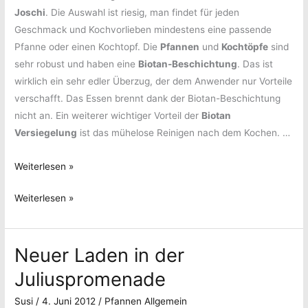
Joschi
. Die Auswahl ist riesig, man findet für jeden
Geschmack und Kochvorlieben mindestens eine passende
Pfanne oder einen Kochtopf. Die
Pfannen
und
Kochtöpfe
sind
sehr robust und haben eine
Biotan-Beschichtung
. Das ist
wirklich ein sehr edler Überzug, der dem Anwender nur Vorteile
verschafft. Das Essen brennt dank der Biotan-Beschichtung
nicht an. Ein weiterer wichtiger Vorteil der
Biotan
Versiegelung
ist das mühelose Reinigen nach dem Kochen. …
Sonntagsmenü
Weiterlesen »
vom
Sonntagsmenü
Weiterlesen »
Feinsten
vom
Feinsten
Neuer Laden in der
Juliuspromenade
Susi
/
4. Juni 2012
/
Pfannen Allgemein