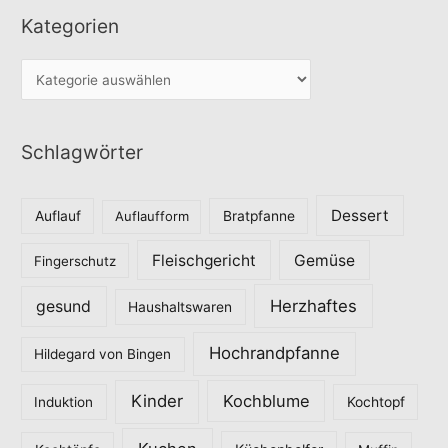
Kategorien
K
a
t
Schlagwörter
e
g
o
Dessert
Auflauf
Auflaufform
Bratpfanne
r
Fleischgericht
Gemüse
i
Fingerschutz
e
Herzhaftes
gesund
Haushaltswaren
n
Hochrandpfanne
Hildegard von Bingen
Kinder
Kochblume
Induktion
Kochtopf