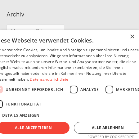
Archiv
A
×
r
iese Webseite verwendet Cookies.
c
r verwenden Cookies, um Inhalte und Anzeigen zu personalisieren und unse
Partner
h
tenverkehr zu analysieren. Wir geben Informationen über Ihre Nutzung
serer Website auch an unsere Werbe- und Analysepartner weiter, die diese
i
glicherweise mit anderen Informationen kombinieren, die Sie ihnen
v
reitgestellt haben oder die sie im Rahmen Ihrer Nutzung ihrer Dienste
SommerSEO
sammelt haben.
Datenschutzrichtlinie
UNBEDINGT ERFORDERLICH
ANALYSE
MARKETIN
FUNKTIONALITÄT
DETAILS ANZEIGEN
Copyright © 2026
Pfannen Blog
Impressum
Datenschutzerklärung
ALLE AKZEPTIEREN
ALLE ABLEHNEN
POWERED BY COOKIESCRIPT