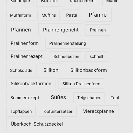
Kuchen
Küchenhelfer
Kochtöpfe
Muffin
Pfanne
Pasta
Muffinform
Muffins
Pfannen
Pfannengericht
Pralinen
Pralinenform
Pralinenherstellung
Pralinenrezept
Schneebesen
schnell
Silikon
Silikonbackform
Schokolade
Silikonbackformen
Silikon Pralinenform
Süßes
Sommerrezept
Teigschaber
Topf
Viereckpfanne
Topflappen
Topfuntersetzer
Überkoch-Schutzdeckel