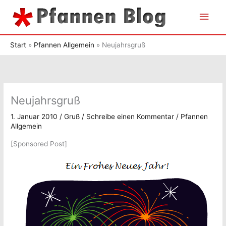
Zum
Hau
Inhalt
springen
Start
Pfannen Allgemein
Neujahrsgruß
Neujahrsgruß
1. Januar 2010
/
Gruß
/
Schreibe einen Kommentar
/
Pfannen
Allgemein
[Sponsored Post]