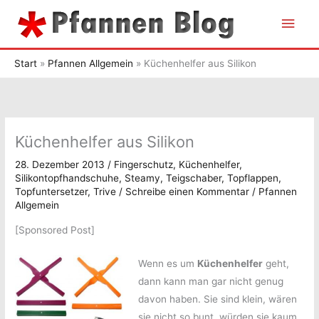
Zum
Hau
Inhalt
springen
Start
Pfannen Allgemein
Küchenhelfer aus Silikon
Küchenhelfer aus Silikon
28. Dezember 2013
/
Fingerschutz
,
Küchenhelfer
,
Silikontopfhandschuhe
,
Steamy
,
Teigschaber
,
Topflappen
,
Topfuntersetzer
,
Trive
/
Schreibe einen Kommentar
/
Pfannen
Allgemein
[Sponsored Post]
Wenn es um
Küchenhelfer
geht,
dann kann man gar nicht genug
davon haben. Sie sind klein, wären
sie nicht so bunt, würden sie kaum