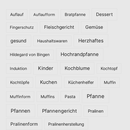
g
o
Dessert
Auflauf
Auflaufform
Bratpfanne
r
Fleischgericht
Gemüse
i
Fingerschutz
e
Herzhaftes
gesund
Haushaltswaren
n
Hochrandpfanne
Hildegard von Bingen
Kinder
Kochblume
Induktion
Kochtopf
Kuchen
Küchenhelfer
Kochtöpfe
Muffin
Pfanne
Pasta
Muffinform
Muffins
Pfannen
Pfannengericht
Pralinen
Pralinenform
Pralinenherstellung