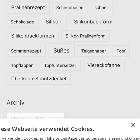
Pralinenrezept
Schneebesen
schnell
Silikon
Silikonbackform
Schokolade
Silikonbackformen
Silikon Pralinenform
Süßes
Sommerrezept
Teigschaber
Topf
Viereckpfanne
Topflappen
Topfuntersetzer
Überkoch-Schutzdeckel
Archiv
A
×
r
iese Webseite verwendet Cookies.
c
r verwenden Cookies, um Inhalte und Anzeigen zu personalisieren und unse