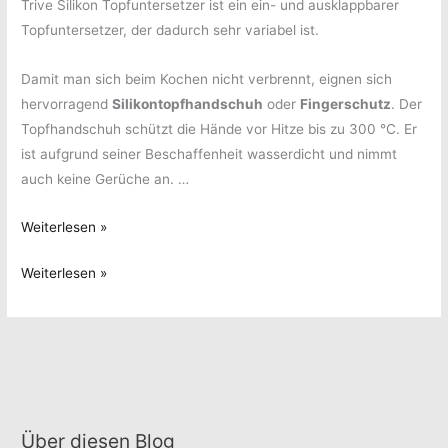
Trive Silikon Topfuntersetzer ist ein ein- und ausklappbarer
Topfuntersetzer, der dadurch sehr variabel ist.
Damit man sich beim Kochen nicht verbrennt, eignen sich
hervorragend
Silikontopfhandschuh
oder
Fingerschutz
. Der
Topfhandschuh schützt die Hände vor Hitze bis zu 300 °C. Er
ist aufgrund seiner Beschaffenheit wasserdicht und nimmt
auch keine Gerüche an. …
Küchenhelfer
Weiterlesen »
aus
Küchenhelfer
Weiterlesen »
Silikon
aus
Silikon
Über diesen Blog