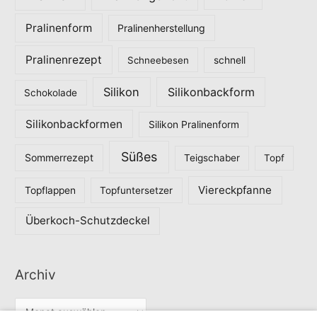
Pralinenform
Pralinenherstellung
Pralinenrezept
Schneebesen
schnell
Silikon
Silikonbackform
Schokolade
Silikonbackformen
Silikon Pralinenform
Süßes
Sommerrezept
Teigschaber
Topf
Viereckpfanne
Topflappen
Topfuntersetzer
Überkoch-Schutzdeckel
Archiv
A