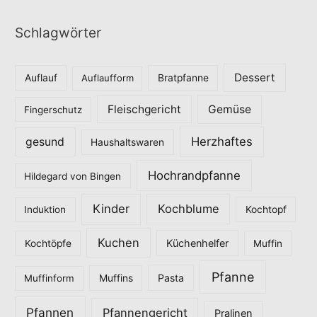
t
Schlagwörter
e
g
o
Dessert
Auflauf
Auflaufform
Bratpfanne
r
Fleischgericht
Gemüse
i
Fingerschutz
e
Herzhaftes
gesund
Haushaltswaren
n
Hochrandpfanne
Hildegard von Bingen
Kinder
Kochblume
Induktion
Kochtopf
Kuchen
Küchenhelfer
Kochtöpfe
Muffin
Pfanne
Pasta
Muffinform
Muffins
Pfannen
Pfannengericht
Pralinen