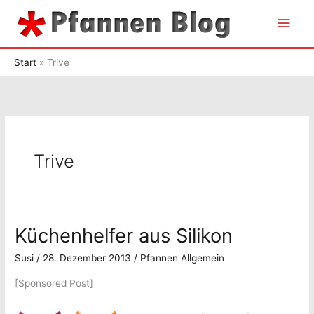
Zum
Hau
Inhalt
springen
Start
Trive
Trive
Küchenhelfer aus Silikon
Susi
/
28. Dezember 2013
/
Pfannen Allgemein
[Sponsored Post]