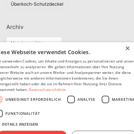
Überkoch-Schutzdeckel
Archiv
A
×
r
iese Webseite verwendet Cookies.
c
r verwenden Cookies, um Inhalte und Anzeigen zu personalisieren und unse
Partner
h
tenverkehr zu analysieren. Wir geben Informationen über Ihre Nutzung
serer Website auch an unsere Werbe- und Analysepartner weiter, die diese
i
glicherweise mit anderen Informationen kombinieren, die Sie ihnen
v
reitgestellt haben oder die sie im Rahmen Ihrer Nutzung ihrer Dienste
SommerSEO
sammelt haben.
Datenschutzrichtlinie
UNBEDINGT ERFORDERLICH
ANALYSE
MARKETIN
FUNKTIONALITÄT
DETAILS ANZEIGEN
Copyright © 2026
Pfannen Blog