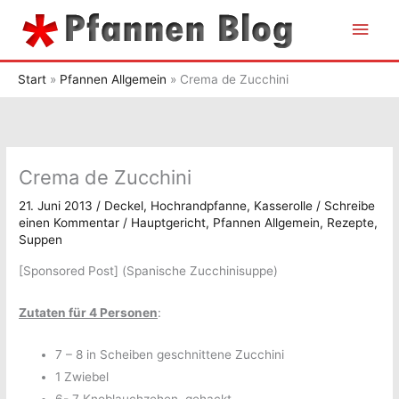
Zum
Hau
Inhalt
springen
Start
Pfannen Allgemein
Crema de Zucchini
Crema de Zucchini
21. Juni 2013
/
Deckel
,
Hochrandpfanne
,
Kasserolle
/
Schreibe
einen Kommentar
/
Hauptgericht
,
Pfannen Allgemein
,
Rezepte
,
Suppen
[Sponsored Post] (Spanische Zucchinisuppe)
Zutaten für 4 Personen
:
7 – 8 in Scheiben geschnittene Zucchini
1 Zwiebel