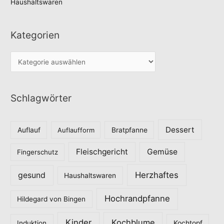
Haushaltswaren
Kategorien
K
a
t
Schlagwörter
e
g
o
Dessert
Auflauf
Auflaufform
Bratpfanne
r
Fleischgericht
Gemüse
i
Fingerschutz
e
Herzhaftes
gesund
Haushaltswaren
n
Hochrandpfanne
Hildegard von Bingen
Kinder
Kochblume
Induktion
Kochtopf