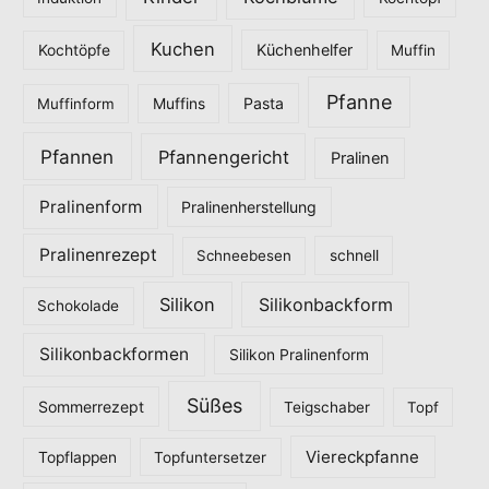
Kuchen
Küchenhelfer
Kochtöpfe
Muffin
Pfanne
Pasta
Muffinform
Muffins
Pfannen
Pfannengericht
Pralinen
Pralinenform
Pralinenherstellung
Pralinenrezept
Schneebesen
schnell
Silikon
Silikonbackform
Schokolade
Silikonbackformen
Silikon Pralinenform
Süßes
Sommerrezept
Teigschaber
Topf
Viereckpfanne
Topflappen
Topfuntersetzer