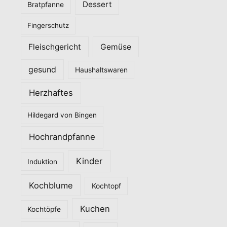
Dessert
Bratpfanne
i
Fingerschutz
e
n
Fleischgericht
Gemüse
gesund
Haushaltswaren
Herzhaftes
Hildegard von Bingen
Hochrandpfanne
Kinder
Induktion
Kochblume
Kochtopf
Kuchen
Kochtöpfe