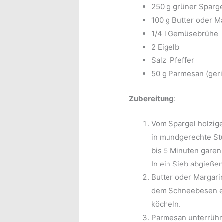
250 g grüner Sparg
100 g Butter oder M
1/4 l Gemüsebrühe
2 Eigelb
Salz, Pfeffer
50 g Parmesan (ger
Zubereitung
:
Vom Spargel holzig
in mundgerechte St
bis 5 Minuten garen
In ein Sieb abgießen
Butter oder Margari
dem Schneebesen ein
köcheln.
Parmesan unterrühre