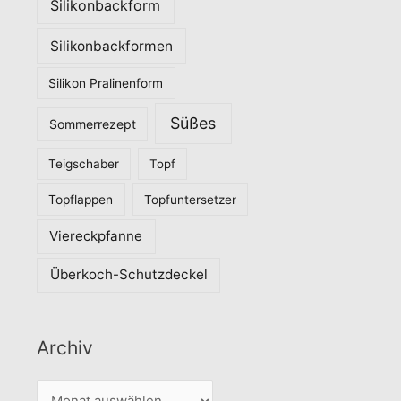
Silikonbackform
Silikonbackformen
Silikon Pralinenform
Süßes
Sommerrezept
Teigschaber
Topf
Topflappen
Topfuntersetzer
Viereckpfanne
Überkoch-Schutzdeckel
Archiv
A