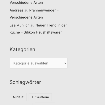
Verschiedene Arten
Andreas
zu
Pfannenwender –
Verschiedene Arten
Lea Mühlich
zu
Neuer Trend in der
Küche – Silikon Haushaltswaren
Kategorien
K
a
t
Schlagwörter
e
g
o
Auflauf
Auflaufform
r