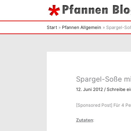
Zum
Inhalt
springen
Start
Pfannen Allgemein
Spargel-So
Spargel-Soße m
12. Juni 2012
/
Schreibe e
[Sponsored Post] Für 4 P
Zutaten
: