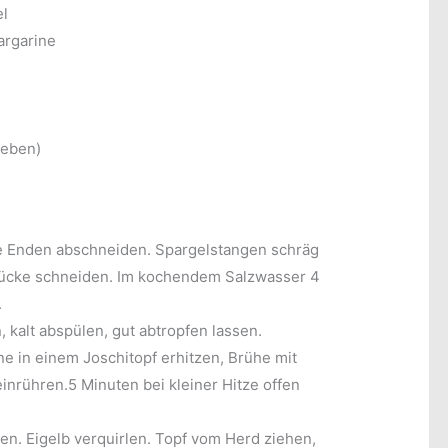
el
argarine
ieben)
e Enden abschneiden. Spargelstangen schräg
ücke schneiden. Im kochendem Salzwasser 4
.
, kalt abspülen, gut abtropfen lassen.
ne in einem Joschitopf erhitzen, Brühe mit
rühren.5 Minuten bei kleiner Hitze offen
n. Eigelb verquirlen. Topf vom Herd ziehen,