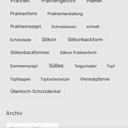
Pfannen
Pfannengericht
Pralinen
Pralinenform
Pralinenherstellung
Pralinenrezept
Schneebesen
schnell
Silikon
Silikonbackform
Schokolade
Silikonbackformen
Silikon Pralinenform
Süßes
Sommerrezept
Teigschaber
Topf
Viereckpfanne
Topflappen
Topfuntersetzer
Überkoch-Schutzdeckel
Archiv
A