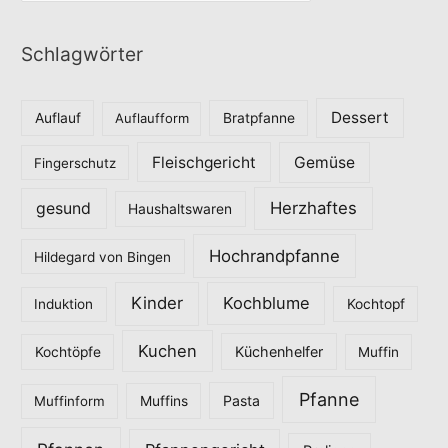
a
t
Schlagwörter
e
g
o
Dessert
Auflauf
Auflaufform
Bratpfanne
r
Fleischgericht
Gemüse
i
Fingerschutz
e
Herzhaftes
gesund
Haushaltswaren
n
Hochrandpfanne
Hildegard von Bingen
Kinder
Kochblume
Induktion
Kochtopf
Kuchen
Küchenhelfer
Kochtöpfe
Muffin
Pfanne
Pasta
Muffinform
Muffins