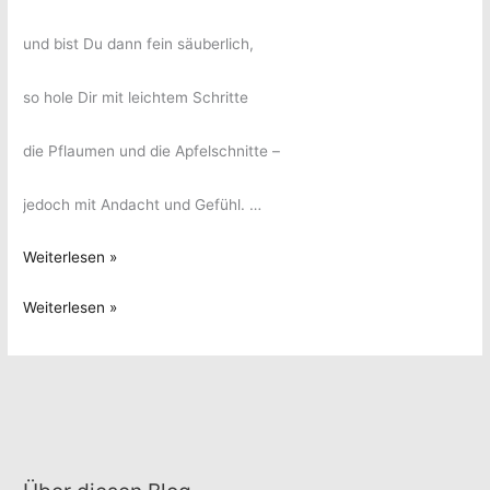
und bist Du dann fein säuberlich,
so hole Dir mit leichtem Schritte
die Pflaumen und die Apfelschnitte –
jedoch mit Andacht und Gefühl. …
„Wie
Weiterlesen »
man
„Wie
Weiterlesen »
Obstauflauf
man
macht“
Obstauflauf
von
macht“
Wilhelm
von
Busch
Wilhelm
Busch