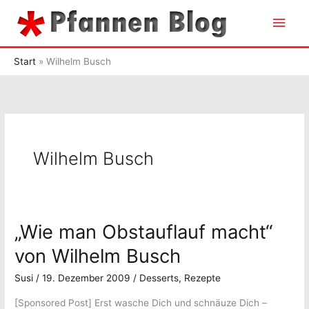
Zum
Hau
Inhalt
springen
Start
Wilhelm Busch
Wilhelm Busch
„Wie man Obstauflauf macht“
von Wilhelm Busch
Susi
/
19. Dezember 2009
/
Desserts
,
Rezepte
[Sponsored Post] Erst wasche Dich und schnäuze Dich –