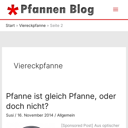
Zum
Hau
Inhalt
springen
Start
Viereckpfanne
Seite 2
Viereckpfanne
Pfanne ist gleich Pfanne, oder
doch nicht?
Susi
/
16. November 2014
/
Allgemein
[Sponsored Post]
Aus optischer