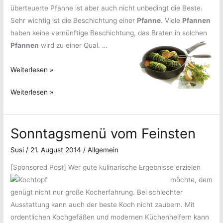
überteuerte Pfanne ist aber auch nicht unbedingt die Beste.
Sehr wichtig ist die Beschichtung einer
Pfanne
. Viele
Pfannen
haben keine vernünftige Beschichtung, das Braten in solchen
Pfannen
wird zu einer Qual.
…
Pfanne
Weiterlesen »
ist
Pfanne
Weiterlesen »
gleich
ist
Pfanne,
gleich
oder
Sonntagsmenü vom Feinsten
Pfanne,
doch
oder
nicht?
Susi
/
21. August 2014
/
Allgemein
doch
nicht?
[Sponsored Post]
Wer gute kulinarische Ergebnisse erzielen
möchte, dem
genügt nicht nur große Kocherfahrung. Bei schlechter
Ausstattung kann auch der beste Koch nicht zaubern. Mit
ordentlichen Kochgefäßen und modernen Küchenhelfern kann