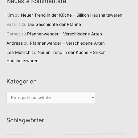
Neueste Kommentare
Kim
zu
Neuer Trend in der Küche – Silikon Haushaltswaren
Vassilis
zu
Die Geschichte der Pfanne
Gernot
zu
Pfannenwender – Verschiedene Arten
Andreas
zu
Pfannenwender – Verschiedene Arten
Lea Mühlich
zu
Neuer Trend in der Küche – Silikon
Haushaltswaren
Kategorien
K
a
t
Schlagwörter
e
g
o