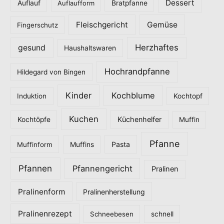
Dessert
Auflauf
Auflaufform
Bratpfanne
r
Fleischgericht
Gemüse
i
Fingerschutz
e
Herzhaftes
gesund
Haushaltswaren
n
Hochrandpfanne
Hildegard von Bingen
Kinder
Kochblume
Induktion
Kochtopf
Kuchen
Küchenhelfer
Kochtöpfe
Muffin
Pfanne
Pasta
Muffinform
Muffins
Pfannen
Pfannengericht
Pralinen
Pralinenform
Pralinenherstellung
Pralinenrezept
Schneebesen
schnell