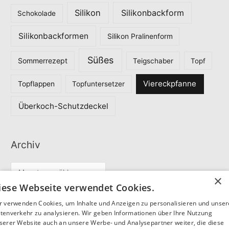
Silikon
Silikonbackform
Schokolade
Silikonbackformen
Silikon Pralinenform
Süßes
Sommerrezept
Teigschaber
Topf
Viereckpfanne
Topflappen
Topfuntersetzer
Überkoch-Schutzdeckel
Archiv
A
×
r
iese Webseite verwendet Cookies.
c
r verwenden Cookies, um Inhalte und Anzeigen zu personalisieren und unse
Partner
h
tenverkehr zu analysieren. Wir geben Informationen über Ihre Nutzung
serer Website auch an unsere Werbe- und Analysepartner weiter, die diese
i