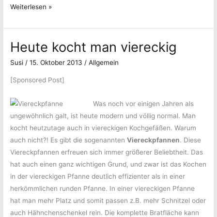
Vorhang
Weiterlesen »
für
auf
unsere
für
Neuheiten
Heute kocht man viereckig
unsere
Neuheiten
Susi
/
15. Oktober 2013
/
Allgemein
[Sponsored Post]
Was noch vor einigen Jahren als
ungewöhnlich galt, ist heute modern und völlig normal. Man
kocht heutzutage auch in viereckigen Kochgefäßen. Warum
auch nicht?! Es gibt die sogenannten
Viereckpfannen
. Diese
Viereckpfannen erfreuen sich immer größerer Beliebtheit. Das
hat auch einen ganz wichtigen Grund, und zwar ist das Kochen
in der viereckigen Pfanne deutlich effizienter als in einer
herkömmlichen runden Pfanne. In einer viereckigen Pfanne
hat man mehr Platz und somit passen z.B. mehr Schnitzel oder
auch Hähnchenschenkel rein. Die komplette Bratfläche kann