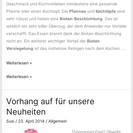
Geschmack und Kochvorlieben mindestens eine passende
Pfanne oder einen Kochtopf. Die
Pfannen
und
Kochtöpfe
sind
sehr robust und haben eine
Biotan-Beschichtung
. Das ist
wirklich ein sehr edler Überzug, der dem Anwender nur Vorteile
verschafft. Das Essen brennt dank der Biotan-Beschichtung
nicht an. Ein weiterer wichtiger Vorteil der
Biotan
Versiegelung
ist das mühelose Reinigen nach dem Kochen. …
Sonntagsmenü
Weiterlesen »
vom
Sonntagsmenü
Weiterlesen »
Feinsten
vom
Feinsten
Vorhang auf für unsere
Neuheiten
Susi
/
23. April 2014
/
Allgemein
[Sponsored Post]
Obwohl