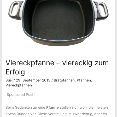
Viereckpfanne – viereckig zum
Erfolg
Susi
/
29. September 2013
/
Bratpfannen
,
Pfannen
,
Viereckpfannen
[Sponsored Post]
Beim Gedanken an eine
Pfanne
stellen sich wohl die meisten
etwas Rundes vor. Diese Vorstellung ist zwar richtig, aber es